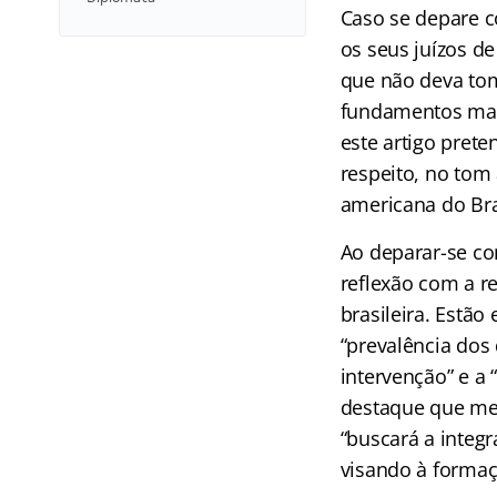
Caso se depare c
os seus juízos de
que não deva to
fundamentos mais
este artigo prete
respeito, no tom 
americana do Bra
Ao deparar-se co
reflexão com a re
brasileira. Estão
“prevalência dos
intervenção” e a
destaque que mer
“buscará a integr
visando à forma