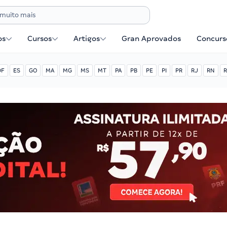
os
Cursos
Artigos
Gran Aprovados
Concurse
DF
ES
GO
MA
MG
MS
MT
PA
PB
PE
PI
PR
RJ
RN
R