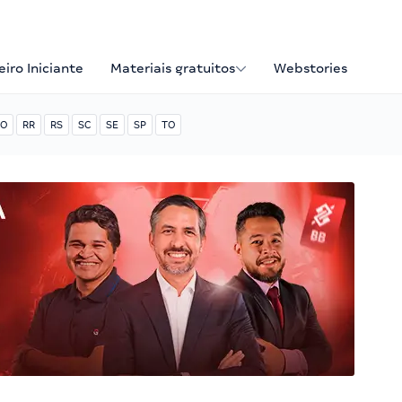
iro Iniciante
Materiais gratuitos
Webstories
O
RR
RS
SC
SE
SP
TO