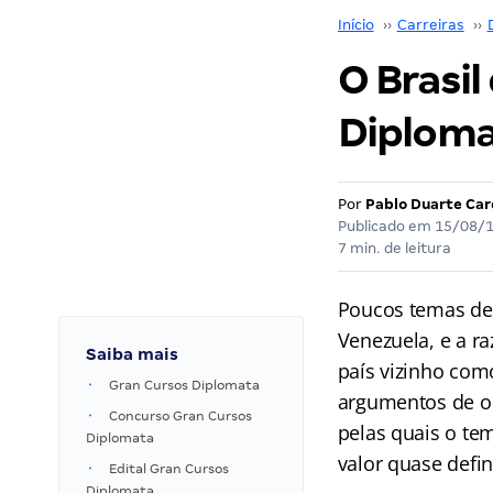
Início
››
Carreiras
››
O Brasi
Diplomac
Por
Pablo Duarte Ca
Publicado em
15/08/
7 min. de leitura
Poucos temas de p
Venezuela, e a ra
Saiba mais
país vizinho com
Gran Cursos Diplomata
argumentos de ou
Concurso Gran Cursos
pelas quais o tem
Diplomata
valor quase defin
Edital Gran Cursos
Diplomata