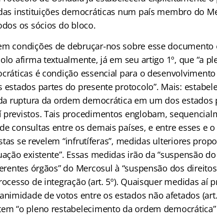
 das instituições democráticas num país membro do M
odos os sócios do bloco.
em condições de debruçar-nos sobre esse documento 
olo afirma textualmente, já em seu artigo 1º, que “a pl
ocráticas é condição essencial para o desenvolviment
s estados partes do presente protocolo”. Mais: estabel
toda ruptura da ordem democrática em um dos estados p
 previstos. Tais procedimentos englobam, sequencial
de consultas entre os demais países, e entre esses e o
 estas se revelem “infrutíferas”, medidas ulteriores prop
uação existente”. Essas medidas irão da “suspensão do 
ferentes órgãos” do Mercosul à “suspensão dos direito
rocesso de integração (art. 5º). Quaisquer medidas aí p
imidade de votos entre os estados não afetados (art. 
tem “o pleno restabelecimento da ordem democrática” (a