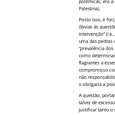
polêmicas, era a
Palestina).
Posto isso, é for
óbvias às questõ
intervenção” (i.
uma das pedras de
“prevalência dos
como determinant
flagrantes a esse
compromisso com 
não responsabili
o obrigaria a po
A questão, porta
talvez de excesso
justificar tanto 