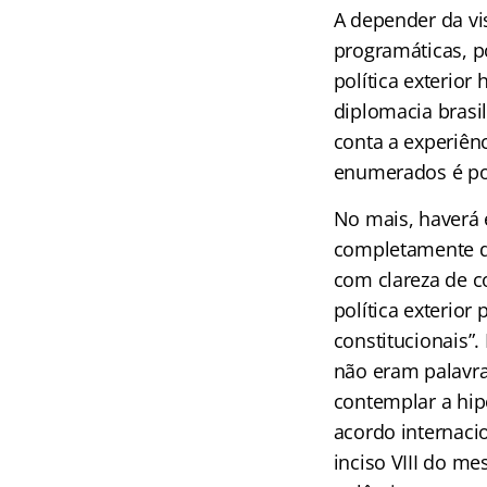
A depender da vi
programáticas, p
política exterior
diplomacia brasi
conta a experiênc
enumerados é por
No mais, haverá 
completamente di
com clareza de c
política exterior
constitucionais”.
não eram palavra
contemplar a hip
acordo internacio
inciso VIII do m