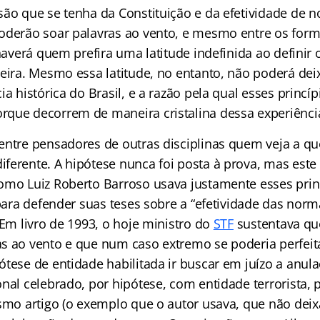
são que se tenha da Constituição e da efetividade de 
oderão soar palavras ao vento, e mesmo entre os for
 haverá quem prefira uma latitude indefinida ao definir
leira. Mesmo essa latitude, no entanto, não poderá dei
ia histórica do Brasil, e a razão pela qual esses princíp
que decorrem de maneira cristalina dessa experiência
entre pensadores de outras disciplinas quem veja a q
ferente. A hipótese nunca foi posta à prova, mas este
omo Luiz Roberto Barroso usava justamente esses prin
 para defender suas teses sobre a “efetividade das nor
 Em livro de 1993, o hoje ministro do
STF
sustentava que
s ao vento e que num caso extremo se poderia perfei
ótese de entidade habilitada ir buscar em juízo a anu
nal celebrado, por hipótese, com entidade terrorista, 
esmo artigo (o exemplo que o autor usava, que não deix