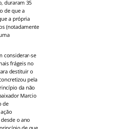
io, duraram 35
ão de que a
que a própria
cos (notadamente
r uma
am considerar-se
ais frágeis no
ra destituir o
concretizou pela
rincípio da não
mbaixador Marcio
o de
 ação
, desde o ano
 princípio de que