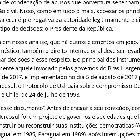
va de condenação de abusos que porventura se tenham
o civil. Nisso, como em tudo o mais, sopesar os princ
alecer é prerrogativa da autoridade legitimamente ele
tipo de decisões: o Presidente da República.
em nossa análise, que há outros elementos em jogo.
stico, também o direito internacional deve ser leva
 decisões a esse respeito. E o principal dos instrume
amente aquele invocado pelos governos do Brasil, Argen
l de 2017, e implementado no dia 5 de agosto de 2017
rcosul: o Protocolo de Ushuaia sobre Compromisso D
 e Chile, de 24 de julho de 1998.
 esse documento? Antes de chegar a seu conteúdo, co
ercosul foi um projeto de governos e sociedades que
truir ou reconstruir suas instituições democráticas (
ruguai em 1985, Paraguai em 1989), após interrupções