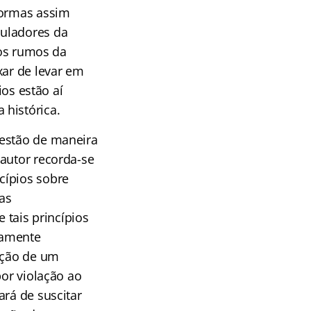
normas assim
muladores da
 os rumos da
xar de levar em
ios estão aí
 histórica.
uestão de maneira
 autor recorda-se
cípios sobre
mas
 tais princípios
tamente
lação de um
por violação ao
ará de suscitar