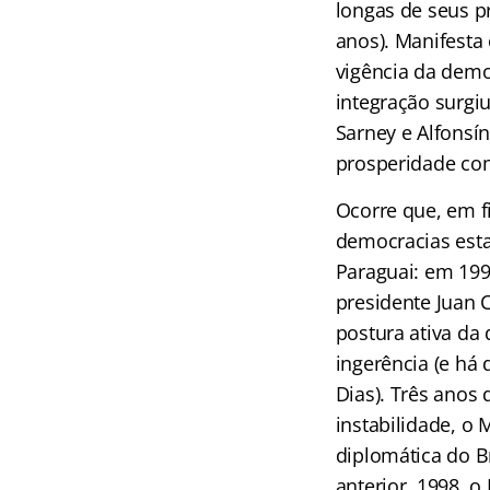
longas de seus p
anos). Manifesta
vigência da democ
integração surgi
Sarney e Alfonsín
prosperidade c
Ocorre que, em fi
democracias esta
Paraguai: em 1996
presidente Juan 
postura ativa da 
ingerência (e há
Dias). Três anos
instabilidade, o
diplomática do B
anterior, 1998, o