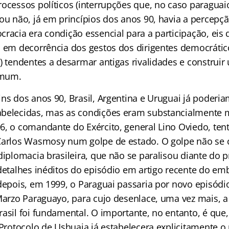
rocessos políticos (interrupções que, no caso paragua
 ou não, já em princípios dos anos 90, havia a percepç
racia era condição essencial para a participação, eis 
u em decorrência dos gestos dos dirigentes democráti
) tendentes a desarmar antigas rivalidades e construi
omum.
ns dos anos 90, Brasil, Argentina e Uruguai já poderi
belecidas, mas as condições eram substancialmente m
, o comandante do Exército, general Lino Oviedo, tenta
Carlos Wasmosy num golpe de estado. O golpe não se 
diplomacia brasileira, que não se paralisou diante do p
 detalhes inéditos do episódio em artigo recente do e
 depois, em 1999, o Paraguai passaria por novo episódi
 Marzo Paraguayo, para cujo desenlace, uma vez mais, a
rasil foi fundamental. O importante, no entanto, é que
 Protocolo de Ushuaia já estabelecera explicitamente o