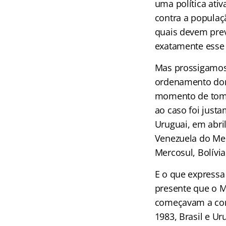
uma política ati
contra a populaçã
quais devem prev
exatamente esse 
Mas prossigamos 
ordenamento domé
momento de tomar
ao caso foi just
Uruguai, em abri
Venezuela do Me
Mercosul, Bolívia
E o que expressa
presente que o M
começavam a cons
1983, Brasil e U