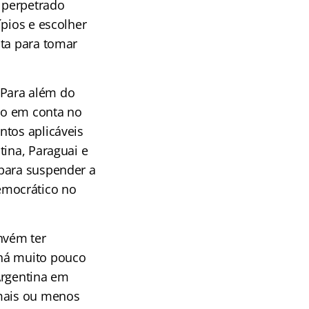
 perpetrado
ípios e escolher
ita para tomar
 Para além do
do em conta no
ntos aplicáveis
tina, Paraguai e
 para suspender a
emocrático no
nvém ter
 há muito pouco
Argentina em
 mais ou menos