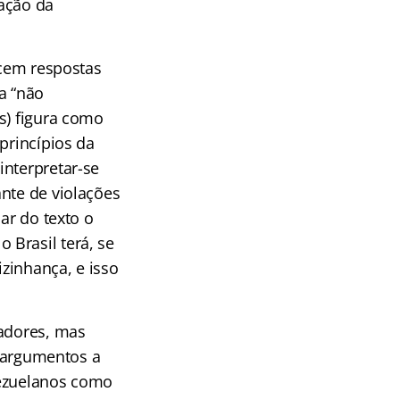
tação da
ecem respostas
a “não
s) figura como
princípios da
interpretar-se
nte de violações
ar do texto o
Brasil terá, se
zinhança, e isso
tadores, mas
r argumentos a
enezuelanos como