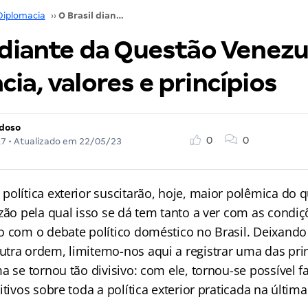
Diplomacia
››
O Brasil diante da Questão Venezuelana: Diplomacia, valores e princípios
l diante da Questão Venezu
ia, valores e princípios
rdoso
0
0
17
• Atualizado em
22/05/23
olítica exterior suscitarão, hoje, maior polêmica do q
zão pela qual isso se dá tem tanto a ver com as condiç
o com o debate político doméstico no Brasil. Deixando
tra ordem, limitemo-nos aqui a registrar uma das prin
a se tornou tão divisivo: com ele, tornou-se possível fa
itivos sobre toda a política exterior praticada na últim