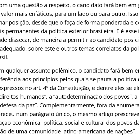
om uma questão a respeito, o candidato fará bem em g
 valor mais enfáticos, para um lado ou para outro. Isso
mar posição, desde que o faça de forma ponderada e
 permanentes da política exterior brasileira. E é esse
nde dissecar, de maneira a permitir ao candidato posic
adequado, sobre este e outros temas correlatos da polí
sil.
m qualquer assunto polêmico, o candidato fará bem em
ferência aos princípios pelos quais se pauta a política 
 expressos no art. 4º da Constituição, e dentre eles se 
 direitos humanos”, a “autodeterminação dos povos”, a
 “defesa da paz”. Complementarmente, fora da enumer
eceu num parágrafo único, o mesmo artigo prescreve 
ação econômica, política, social e cultural dos povos d
ção de uma comunidade latino-americana de nações”.