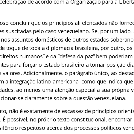
 celebração de acordo com a Organização para a Liber
çoso concluir que os princípios ali elencados não forn
es suscitadas pelo caso venezuelano. Se, por um lado, 
e., nos assuntos domésticos de outros estados soberano
 toque de toda a diplomacia brasileira, por outro, os 
 direitos humanos” e da “defesa da paz” bem poderiam 
es para forçar o estado brasileiro a tomar posição dia
s valores. Adicionalmente, o parágrafo único, ao destac
a integração latino-americana, como que indica que o 
dades, ao menos uma atenção especial a sua própria vi
sicionar-se claramente sobre a questão venezuelana.
nto, não é exatamente de escassez de princípios orien
. É possível, no próprio texto constitucional, encontra
o silêncio respeitoso acerca dos processos políticos v