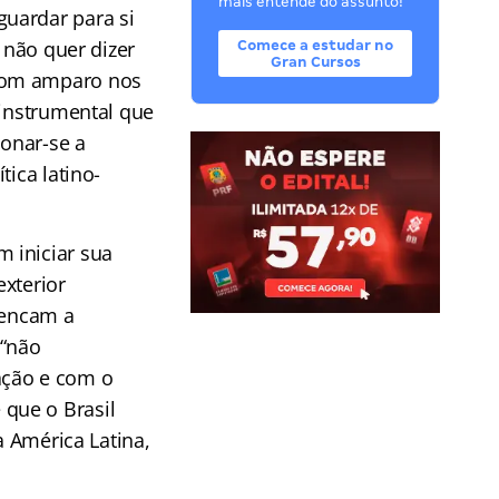
mais entende do assunto!
uardar para si
 não quer dizer
Comece a estudar no
Gran Cursos
 com amparo nos
 instrumental que
ionar-se a
tica latino-
 iniciar sua
exterior
elencam a
 “não
ação e com o
que o Brasil
a América Latina,