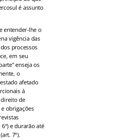
ercosul é assunto
e entender-lhe o
ena vigência das
o dos processos
ece, em seu
arte” enseja os
mente, o
 estado afetado
orcionais à
direito de
s e obrigações
revistas
6º) e durarão até
rt. 7º).