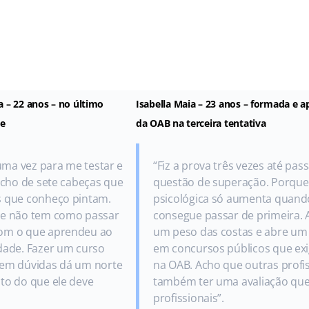
 – 22 anos – no último
Isabella Maia – 23 anos – formada e
de
da OAB na terceira tentativa
 uma vez para me testar e
“Fiz a prova três vezes até pas
bicho de sete cabeças que
questão de superação. Porque
s que conheço pintam.
psicológica só aumenta quand
ue não tem como passar
consegue passar de primeira. 
om o que aprendeu ao
um peso das costas e abre um
dade. Fazer um curso
em concursos públicos que exi
sem dúvidas dá um norte
na OAB. Acho que outras profi
to do que ele deve
também ter uma avaliação que 
profissionais”.