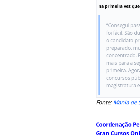
na primeira vez qu
“Consegui pas
foi fácil. São 
o candidato pr
preparado, mu
concentrado. P
mais para a se
primeira. Agor
concursos púb
magistratura e
Fonte:
Mania de 
Coordenação Pe
Gran Cursos On