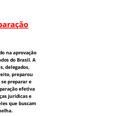
paração
do na aprovação
os do Brasil.
A
s, delegados,
reito, preparou
 se preparar e
paração efetiva
as jurídicas e
ueles que buscam
melha.