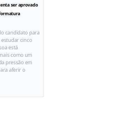
tenta ser aprovado
formatura
do candidato para
 estudar cinco
soa está
 mais como um
 da pressão em
ara aferir o