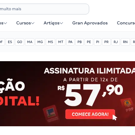
os
Cursos
Artigos
Gran Aprovados
Concurse
DF
ES
GO
MA
MG
MS
MT
PA
PB
PE
PI
PR
RJ
RN
R