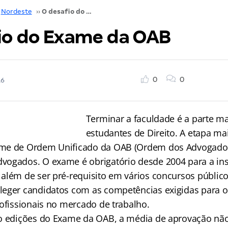
Nordeste
››
O desafio do Exame da OAB
io do Exame da OAB
0
0
16
Terminar a faculdade é a parte mai
estudantes de Direito. A etapa mais
me de Ordem Unificado da OAB (Ordem dos Advogados 
ogados. O exame é obrigatório desde 2004 para a ins
além de ser pré-requisito em vários concursos públic
eger candidatos com as competências exigidas para o 
rofissionais no mercado de trabalho.
co edições do Exame da OAB, a média de aprovação nã