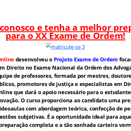
 conosco e tenha a melhor pre
para o
XX Exame de Ordem!
nline
desenvolveu o
Projeto Exame de Ordem
f
o
ca
em Direito no Exame Nacional da Ordem dos Advogad
ipe de professores, formada por mestres, doutore
licos, promotores de justiça e especialistas em Di
ine que dará o apoio necessário para o estudante
rovação.
O curso proporciona ao candidato uma pre
ideoaulas com abordagem teórica, confecção de peç
estões subjetivas. É a oportunidade ideal para aq
reparação completa e a tão sonhada carteira ver