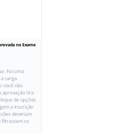
 aprovada no Exame
sar. Foi uma
 a carga
o você não
A aprovação tira
 leque de opções
gem a inscrição
ssões deveriam
filtrassem os