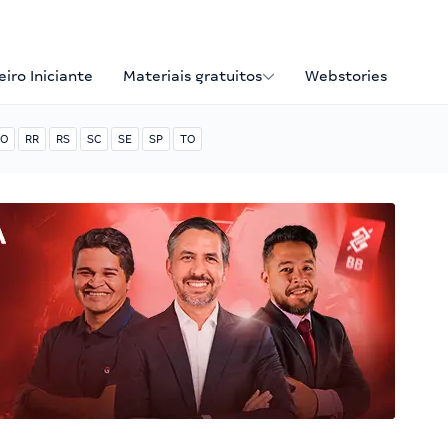
iro Iniciante
Materiais gratuitos
Webstories
O
RR
RS
SC
SE
SP
TO