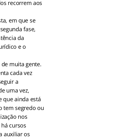
dos recorrem aos
sta, em que se
segunda fase,
stência da
rídico e o
 de muita gente.
nta cada vez
eguir a
de uma vez,
 que ainda está
o tem segredo ou
nização nos
 há cursos
 auxiliar os