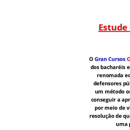
Estude
O
Gran Cursos
O
dos bacharéis 
renomada equ
defensores púb
um método onl
conseguir a ap
por meio de v
resolução de qu
uma p