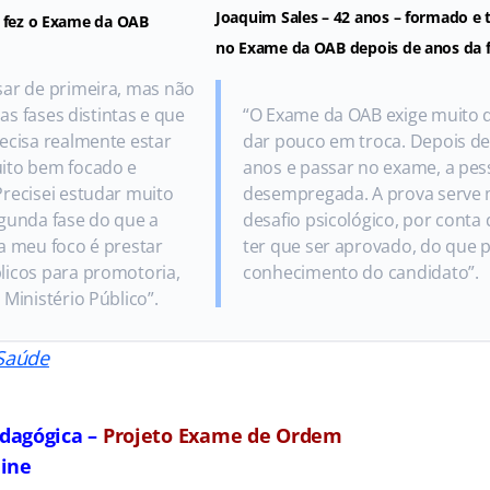
Joaquim Sales – 42 anos – formado e 
e fez o Exame da OAB
no Exame da OAB depois de anos da 
sar de primeira, mas não
duas fases distintas e que
“O Exame da OAB exige muito 
ecisa realmente estar
dar pouco em troca. Depois de
ito bem focado e
anos e passar no exame, a pes
recisei estudar muito
desempregada. A prova serve
gunda fase do que a
desafio psicológico, por conta
a meu foco é prestar
ter que ser aprovado, do que p
licos para promotoria,
conhecimento do candidato”.
 Ministério Público”.
Saúde
dagógica –
Projeto Exame de Ordem
line