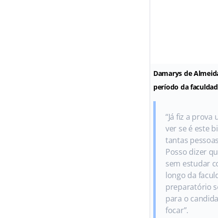
Damarys de Almeida
período da faculda
“Já fiz a prova
ver se é este 
tantas pessoa
Posso dizer q
sem estudar c
longo da facul
preparatório 
para o candida
focar”.