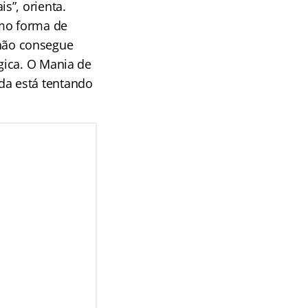
s”, orienta.
mo forma de
o não consegue
gica. O Mania de
da está tentando