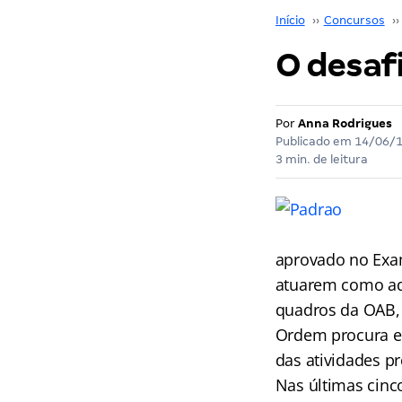
Início
››
Concursos
››
O desaf
Por
Anna Rodrigues
Publicado em
14/06/
3 min. de leitura
aprovado no Exa
atuarem como adv
quadros da OAB, 
Ordem procura el
das atividades p
Nas últimas cin