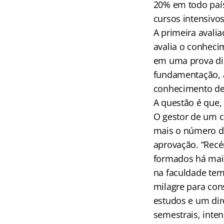
20% em todo país
cursos intensivo
A primeira avalia
avalia o conheci
em uma prova disc
fundamentação, a
conhecimento de 
A questão é que,
O gestor de um c
mais o número de
aprovação. “Recé
formados há mais
na faculdade te
milagre para con
estudos e um dir
semestrais, inten