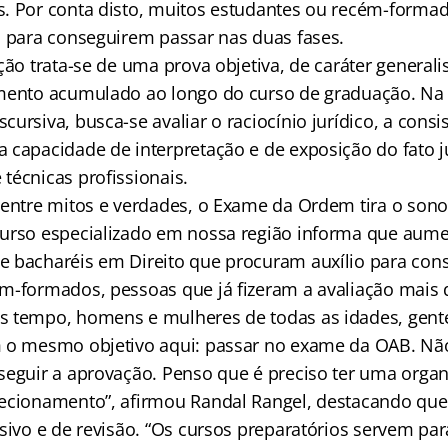
. Por conta disto, muitos estudantes ou recém-forma
s para conseguirem passar nas duas fases.
ção trata-se de uma prova objetiva, de caráter generali
mento acumulado ao longo do curso de graduação. Na 
ursiva, busca-se avaliar o raciocínio jurídico, a consi
 capacidade de interpretação e de exposição do fato ju
técnicas profissionais.
 entre mitos e verdades, o Exame da Ordem tira o sono
urso especializado em nossa região informa que aume
 bacharéis em Direito que procuram auxílio para cons
m-formados, pessoas que já fizeram a avaliação mais 
 tempo, homens e mulheres de todas as idades, gente
m o mesmo objetivo aqui: passar no exame da OAB. Nã
seguir a aprovação. Penso que é preciso ter uma orga
ecionamento”, afirmou Randal Rangel, destacando que
sivo e de revisão. “Os cursos preparatórios servem para