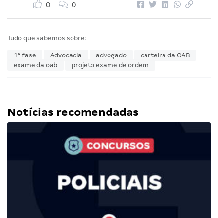
0
0
Tudo que sabemos sobre:
1ª fase
Advocacia
advogado
carteira da OAB
exame da oab
projeto exame de ordem
Notícias recomendadas