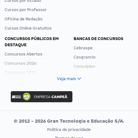
Cursos por Estado
Cursos por Professor
Oficina de Redação
Cursos Online Gratuitos
CONCURSOS PÚBLICOS EM
BANCAS DE CONCURSOS
DESTAQUE
Cebraspe
Concursos Abertos
Cesgranrio
Concursos 2026
Consulplan
Concursos 2025
FCC
Veja mais
Concurso Nacional Unificado
FGV
Concurso Ibama
Idecan
Concurso MPU
Selecon
Editais publicados
Uniase
© 2012 - 2026 Gran Tecnologia e Educação S/A.
Vunesp
Política de privacidade
CONCURSOS POR PROFISSÃO
EXAME DE ORDEM