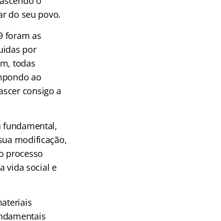
 nascendo o
tar do seu povo.
9 foram as
uidas por
um, todas
impondo ao
ascer consigo a
a fundamental,
 sua modificação,
o processo
a vida social e
ateriais
undamentais