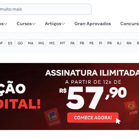
os
Cursos
Artigos
Gran Aprovados
Concurse
DF
ES
GO
MA
MG
MS
MT
PA
PB
PE
PI
PR
RJ
RN
R