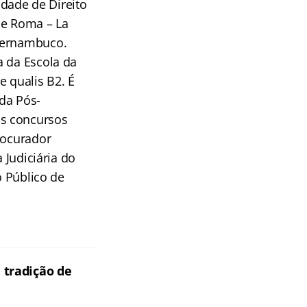
ldade de Direito
de Roma – La
 Pernambuco.
a da Escola da
e qualis B2. É
da Pós-
os concursos
rocurador
 Judiciária do
o Público de
tradição de