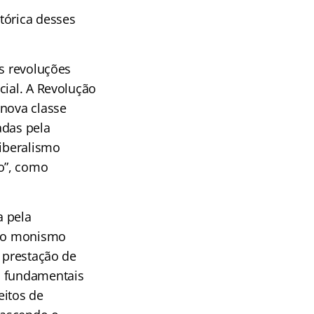
tórica desses
as revoluções
cial. A Revolução
 nova classe
adas pela
liberalismo
o”, como
a pela
u do monismo
a prestação de
s fundamentais
eitos de