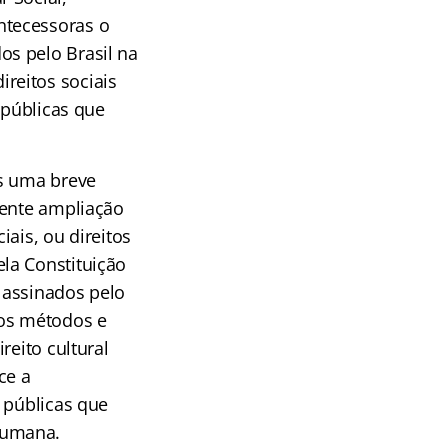
ntecessoras o
s pelo Brasil na
reitos sociais
 públicas que
os uma breve
uente ampliação
ais, ou direitos
la Constituição
 assinados pelo
 dos métodos e
reito cultural
ce a
 públicas que
humana.