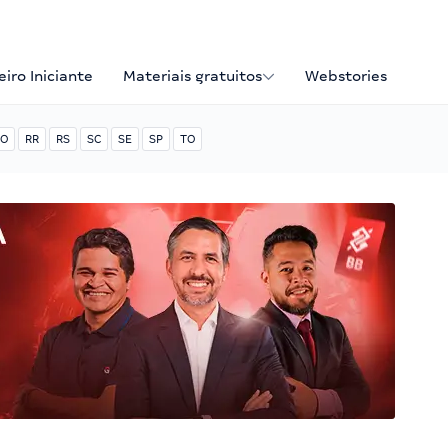
iro Iniciante
Materiais gratuitos
Webstories
O
RR
RS
SC
SE
SP
TO