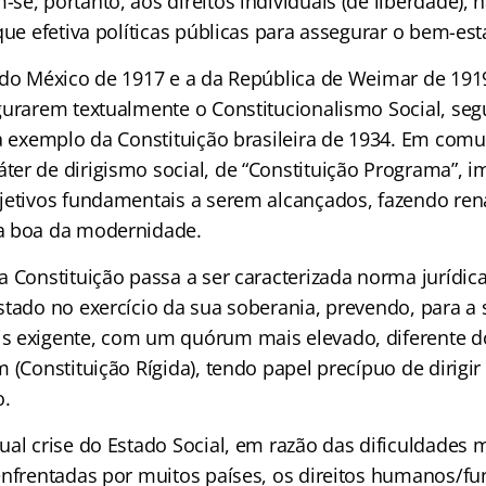
e, portanto, aos direitos individuais (de liberdade),
que efetiva políticas públicas para assegurar o bem-es
 do México de 1917 e a da República de Weimar de 191
gurarem textualmente o Constitucionalismo Social, seg
 a exemplo da Constituição brasileira de 1934. Em com
er de dirigismo social, de “Constituição Programa”, 
jetivos fundamentais a serem alcançados, fazendo ren
a boa da modernidade.
a Constituição passa a ser caracterizada norma jurídic
stado no exercício da sua soberania, prevendo, para a
s exigente, com um quórum mais elevado, diferente d
 (Constituição Rígida), tendo papel precípuo de dirigir 
o.
al crise do Estado Social, em razão das dificuldades m
enfrentadas por muitos países, os direitos humanos/f