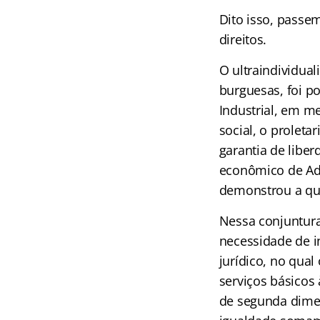
Dito isso, passe
direitos.
O ultraindividua
burguesas, foi p
Industrial, em m
social, o prolet
garantia de libe
econômico de Ada
demonstrou a que
Nessa conjuntura,
necessidade de i
jurídico, no qual
serviços básicos
de segunda dimen