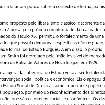
mos a falar um pouco sobre o contexto de formação his
lismo proposto pelo liberalismo clássico, decorrente d
osto à prova pela própria complexidade da realidade so
eados do século XIX, permitiu o fortalecimento de uma
ariado, que possuía demandas específicas não resguard
rdade formal do Estado Burguês. Além disso, o próprio 
m Smith foi derrotado pela “mão invisível do mercad
bra da Bolsa de Valores de Nova Iorque, em 1929.
 a figura da soberania do Estado volta a ser fortalecid
ntervenção social, política e econômica. Eis o apoge
 o Estado Social de Direito assume importante papel n
 à população, por meio do reconhecimento dos direito
são, que são os direitos sociais e econômicos. Os dir