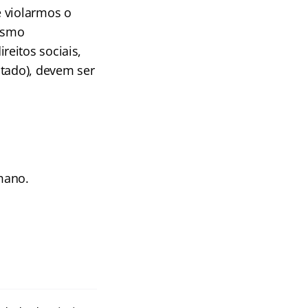
e violarmos o
lismo
eitos sociais,
stado), devem ser
mano.