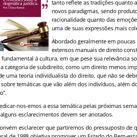
tanto reflete as tradições quanto 
novos paradigmas, sendo produto
racionalidade quanto das emoçõ
uma de suas expressões mais cole
Abordado geralmente em poucas 
extensos manuais de direito const
 fundamental à cultura, em que pese sua relevância soc
 categoria de subdireito, como um direito menos impo
 de uma teoria individualista do direito, que não se deb
 sobre temáticas que vão além dos indivíduos, além 
o”.
dedicar-nos-emos a essa temática pelas próximas sema
alguns esclarecimentos devem ser anotados.
onvém esclarecer que partiremos do pressuposto de 
eral de 1988 objetiva promover um Estado do Bem-estar