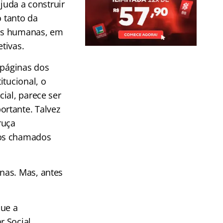
ajuda a construir
 tanto da
es humanas, em
tivas.
páginas dos
itucional, o
ial, parece ser
rtante. Talvez
ruça
dos chamados
nas. Mas, antes
que a
 Social,