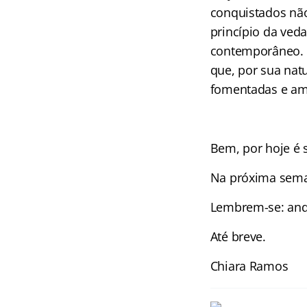
conquistados não
princípio da ved
contemporâneo. D
que, por sua nat
fomentadas e amp
Bem, por hoje é 
Na próxima seman
Lembrem-se: ande
Até breve.
Chiara Ramos