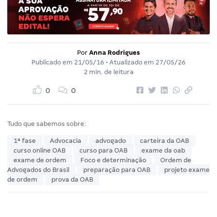
Por
Anna Rodrigues
Publicado em
21/05/16
• Atualizado em
27/05/26
2 min. de leitura
0
0
Tudo que sabemos sobre:
1ª fase
Advocacia
advogado
carteira da OAB
curso online OAB
curso para OAB
exame da oab
exame de ordem
Foco e determinação
Ordem de
Advogados do Brasil
preparação para OAB
projeto exame
de ordem
prova da OAB