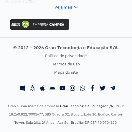
Concursos 2025
FCC
Veja mais
Concurso Nacional Unificado
FGV
Concurso Ibama
Idecan
Concurso MPU
Selecon
Editais publicados
Uniase
© 2012 - 2026 Gran Tecnologia e Educação S/A.
Vunesp
Política de privacidade
CONCURSOS POR PROFISSÃO
EXAME DE ORDEM
Termos de uso
Concursos Administrativos
OAB
Mapa do site
Concursos Educação
Prova OAB
Concursos Fiscais
Calendário OAB
Concursos Jurídicos
Questões OAB
Concursos Militares
Recursos OAB
Gran é uma marca da empresa
Gran Tecnologia e Educação S/A
, CNPJ:
Concursos Policiais
Exame de Ordem
18.260.822/0001-77, SBS Quadra 02, Bloco J, Lote 10, Edifício Carlton
Concursos Saúde
Tower, Sala 201, 2º Andar, Asa Sul, Brasília-DF, CEP 70.070-120.
Concursos Tribunais