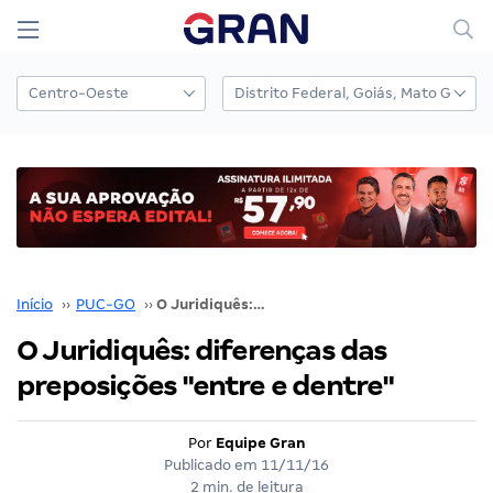
Início
››
PUC-GO
››
O Juridiquês: diferenças das preposições "entre e dentre"
O Juridiquês: diferenças das
preposições "entre e dentre"
Por
Equipe Gran
Publicado em
11/11/16
2 min. de leitura