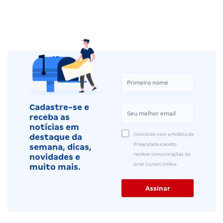
Cadastre-se e
receba as
notícias em
Concordo com a Política de
destaque da
Privacidade e aceito
semana, dicas,
receber comunicações do
novidades e
Gran Cursos Online.
muito mais.