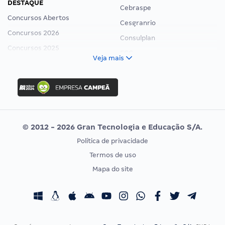
DESTAQUE
Cebraspe
Concursos Abertos
Cesgranrio
Concursos 2026
Consulplan
Concursos 2025
FCC
Veja mais
Concurso Nacional Unificado
FGV
Concurso Ibama
Idecan
Concurso MPU
Selecon
Editais publicados
Uniase
© 2012 - 2026 Gran Tecnologia e Educação S/A.
Vunesp
Política de privacidade
CONCURSOS POR PROFISSÃO
EXAME DE ORDEM
Termos de uso
Concursos Administrativos
OAB
Mapa do site
Concursos Educação
Prova OAB
Concursos Fiscais
Calendário OAB
Concursos Jurídicos
Questões OAB
Concursos Militares
Recursos OAB