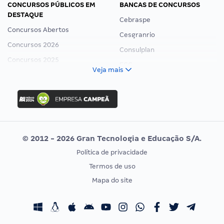
CONCURSOS PÚBLICOS EM
BANCAS DE CONCURSOS
DESTAQUE
Cebraspe
Concursos Abertos
Cesgranrio
Concursos 2026
Consulplan
Concursos 2025
FCC
Veja mais
Concurso Nacional Unificado
FGV
Concurso Ibama
Idecan
Concurso MPU
Selecon
Editais publicados
Uniase
© 2012 - 2026 Gran Tecnologia e Educação S/A.
Vunesp
Política de privacidade
CONCURSOS POR PROFISSÃO
EXAME DE ORDEM
Termos de uso
Concursos Administrativos
OAB
Mapa do site
Concursos Educação
Prova OAB
Concursos Fiscais
Calendário OAB
Concursos Jurídicos
Questões OAB