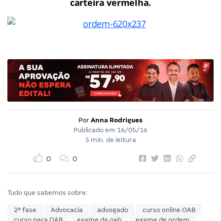
carteira vermelha.
Por
Anna Rodrigues
Publicado em
16/05/16
5 min. de leitura
0
0
Tudo que sabemos sobre:
2ª fase
Advocacia
advogado
curso online OAB
curso para OAB
exame da oab
exame de ordem