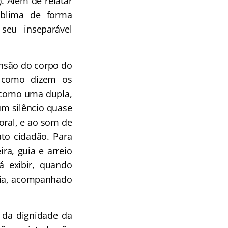
). Além de relatar
sublima de forma
seu inseparável
ensão do corpo do
como dizem os
m como uma dupla,
m silêncio quase
poral, e ao som de
o cidadão. Para
ra, guia e arreio
á exibir, quando
guia, acompanhado
e da dignidade da