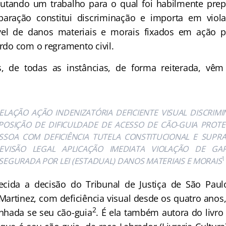
cutando um trabalho para o qual foi habilmente prep
paração constitui discriminação e importa em viola
el de danos materiais e morais fixados em ação p
ordo com o regramento civil.
s, de todas as instâncias, de forma reiterada, vêm
ELAÇÃO AÇÃO INDENIZATÓRIA DEFICIENTE VISUAL DISCRIM
POSIÇÃO DE DIFICULDADE DE ACESSO DE CÃO-GUIA PROT
SSOA COM DEFICIÊNCIA TUTELA CONSTITUCIONAL E SUPR
EVISÃO LEGAL APLICAÇÃO IMEDIATA VIOLAÇÃO DE GAR
1
SEGURADA POR LEI (ESTADUAL) DANOS MATERIAIS E MORAIS
ida a decisão do Tribunal de Justiça de São Paul
artinez, com deficiência visual desde os quatro anos, 
2
hada se seu cão-guia
. É ela também autora do livro