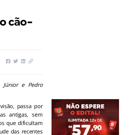
 o cão-
a Júnior e Pedro
visão, passa por
as antigas, sem
os que dificultam
tude das recentes