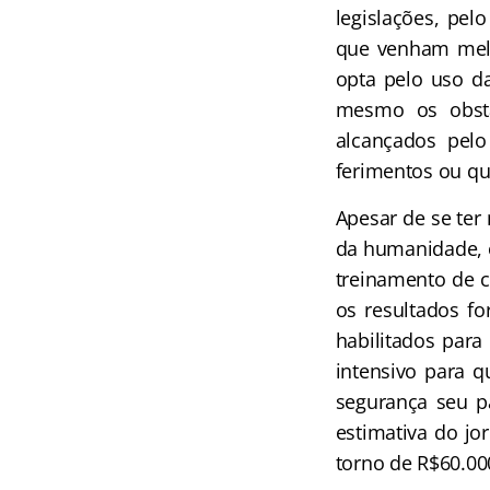
legislações, pel
que venham melho
opta pelo uso da
mesmo os obstá
alcançados pelo
ferimentos ou q
Apesar de se ter
da humanidade, o
treinamento de 
os resultados fo
habilitados para
intensivo para q
segurança seu p
estimativa do jo
torno de R$60.00