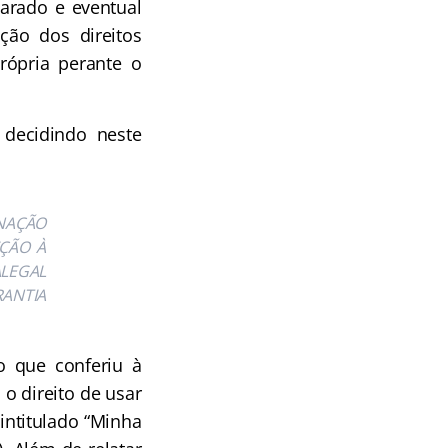
arado e eventual
ção dos direitos
rópria perante o
 decidindo neste
INAÇÃO
EÇÃO À
ALEGAL
ANTIA
o que conferiu à
o direito de usar
 intitulado “Minha