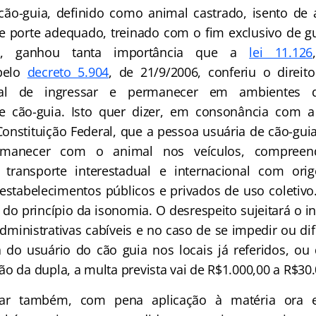
cão-guia, definido como animal castrado, isento de 
e porte adequado, treinado com o fim exclusivo de 
al, ganhou tanta importância que a
lei 11.126
pelo
decreto 5.904
, de 21/9/2006, conferiu o direit
sual de ingressar e permanecer em ambientes 
cão-guia. Isto quer dizer, em consonância com a
onstituição Federal, que a pessoa usuária de cão-guia
ermanecer com o animal nos veículos, compreen
transporte interestadual e internacional com orig
s estabelecimentos públicos e privados de uso coletiv
do princípio da isonomia. O desrespeito sujeitará o i
administrativas cabíveis e no caso de se impedir ou dif
do usuário do cão guia nos locais já referidos, ou
o da dupla, a multa prevista vai de R$1.000,00 a R$30.
tar também, com pena aplicação à matéria ora 