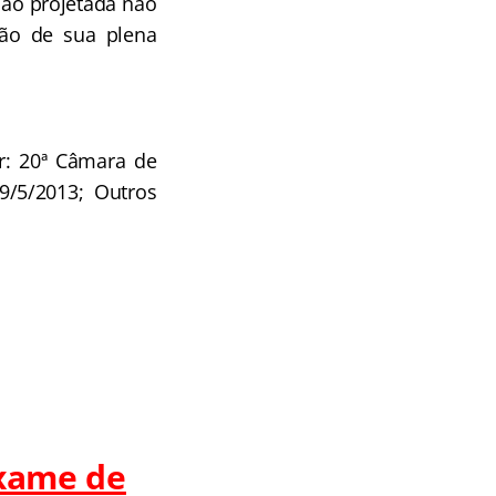
são projetada não
ção de sua plena
or: 20ª Câmara de
29/5/2013; Outros
Exame de