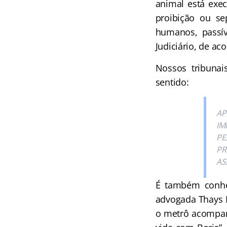
animal está exe
proibição ou se
humanos, passív
Judiciário, de ac
Nossos tribunai
sentido:
AP
IM
PE
PR
AS
É também conhec
advogada Thays M
o metrô acompan