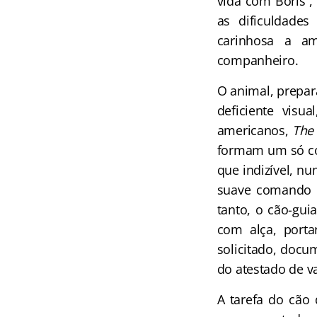
vida com Boris”, 
as dificuldades
carinhosa a am
companheiro.
O animal, prepar
deficiente visu
americanos,
The
formam um só co
que indizível, nu
suave comando 
tanto, o cão-gui
com alça, porta
solicitado, docu
do atestado de v
A tarefa do cão 