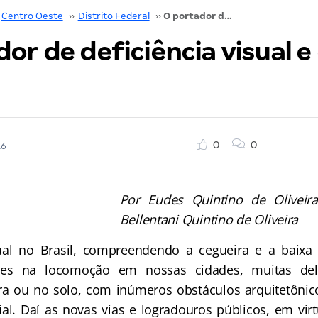
Centro Oeste
››
Distrito Federal
››
O portador de deficiência visual e o cão-guia
or de deficiência visual e
0
0
16
Por Eudes Quintino de Oliveir
Bellentani Quintino de Oliveira
sual no Brasil, compreendendo a cegueira e a baixa 
dades na locomoção em nossas cidades, muitas del
ra ou no solo, com inúmeros obstáculos arquitetônic
ial. Daí as novas vias e logradouros públicos, em vir