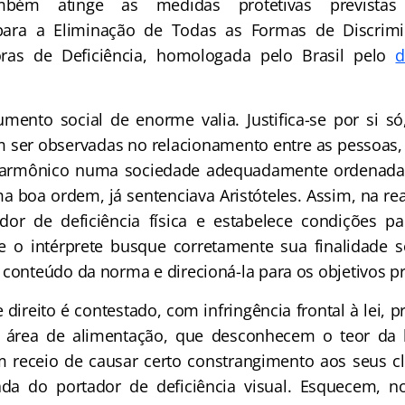
ambém atinge as medidas protetivas prevista
para a Eliminação de Todas as Formas de Discrim
ras de Deficiência, homologada pelo Brasil pelo
d
umento social de enorme valia. Justifica-se por si só
 ser observadas no relacionamento entre as pessoas
 harmônico numa sociedade adequadamente ordenada.
a boa ordem, já sentenciava Aristóteles. Assim, na re
dor de deficiência física e estabelece condições p
o intérprete busque corretamente sua finalidade so
 conteúdo da norma e direcioná-la para os objetivos p
 direito é contestado, com infringência frontal à lei, 
 área de alimentação, que desconhecem o teor da
 receio de causar certo constrangimento aos seus cl
da do portador de deficiência visual. Esquecem, n