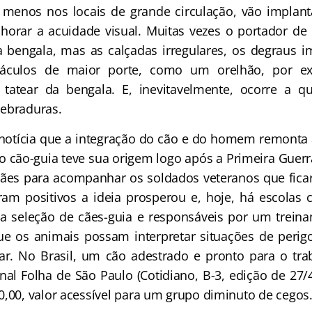
o menos nos locais de grande circulação, vão impla
rar a acuidade visual. Muitas vezes o portador de d
 bengala, mas as calçadas irregulares, os degraus im
culos de maior porte, como um orelhão, por e
 tatear da bengala. E, inevitavelmente, ocorre a 
uebraduras.
 notícia que a integração do cão e do homem remonta à
 cão-guia teve sua origem logo após a Primeira Guer
cães para acompanhar os soldados veteranos que fic
ram positivos a ideia prosperou e, hoje, há escolas 
 a seleção de cães-guia e responsáveis por um trein
ue os animais possam interpretar situações de peri
ar. No Brasil, um cão adestrado e pronto para o tra
rnal Folha de São Paulo (Cotidiano, B-3, edição de 27/
0,00, valor acessível para um grupo diminuto de cegos