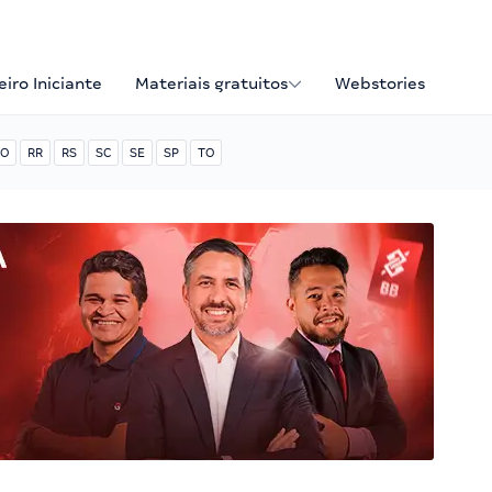
iro Iniciante
Materiais gratuitos
Webstories
O
RR
RS
SC
SE
SP
TO