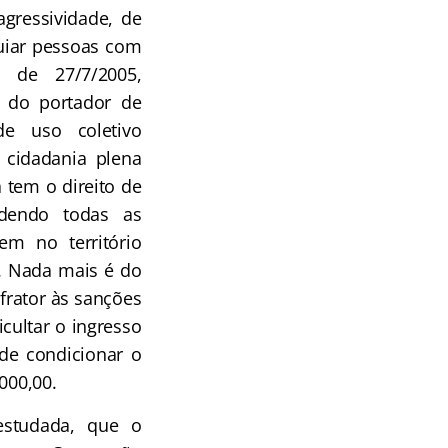
agressividade, de
guiar pessoas com
, de 27/7/2005,
o do portador de
de uso coletivo
 cidadania plena
 tem o direito de
dendo todas as
em no território
o. Nada mais é do
nfrator às sanções
icultar o ingresso
 de condicionar o
000,00.
estudada, que o