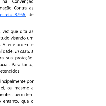
s na Convenção
inação Contra as
ecreto 3.956
, de
, vez que dita as
, tudo visando um
 A lei é ordem e
alidade,
in casu
, a
ara sua proteção,
cial. Para tanto,
retendidos.
principalmente por
 lei, ou mesmo a
ientes, permitem
o entanto, que o