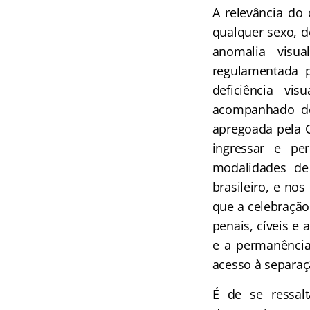
A relevância do 
qualquer sexo, d
anomalia visu
regulamentada 
deficiência vi
acompanhado de 
apregoada pela C
ingressar e p
modalidades de 
brasileiro, e no
que a celebração 
penais, cíveis e 
e a permanência 
acesso à separaçã
É de se ressal