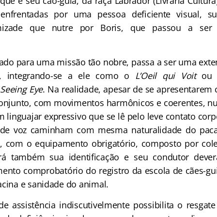
que é seu cão-guia, da raça Labrador (Livraria Cultura
 enfrentadas por uma pessoa deficiente visual, 
izade que nutre por Boris, que passou a ser 
ado para uma missão tão nobre, passa a ser uma ext
al, integrando-se a ele como o
L’Oeil qui Voit
ou 
 Seeing Eye
. Na realidade, apesar de se apresentare
njunto, com movimentos harmônicos e coerentes, nu
m linguajar expressivo que se lê pelo leve contato cor
de voz caminham com mesma naturalidade do pacat
a, com o equipamento obrigatório, composto por colei
rá também sua identificação e seu condutor dever
mento comprobatório do registro da escola de cães-
acina e sanidade do animal.
de assistência indiscutivelmente possibilita o resgat