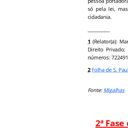
pessoa portadora
só pela lei, ma
cidadania.
__________
1
(Relator(a): Ma
Direito Privado;
números: 722491
2
Folha de S. Pau
Fonte:
Migalhas
2ª Fase