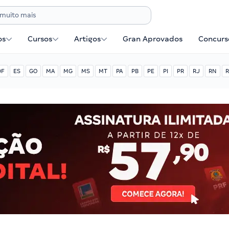
os
Cursos
Artigos
Gran Aprovados
Concurse
DF
ES
GO
MA
MG
MS
MT
PA
PB
PE
PI
PR
RJ
RN
R