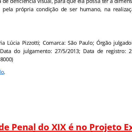
 de deficiência visual, para que ela possa ter a dimen
s pela própria condição de ser humano, na realiza
ria Lúcia Pizzotti; Comarca: São Paulo; Órgão julgad
 Data do julgamento: 27/5/2013; Data de registro: 
8000)
lo
.
 de Penal do XIX é no Projeto 