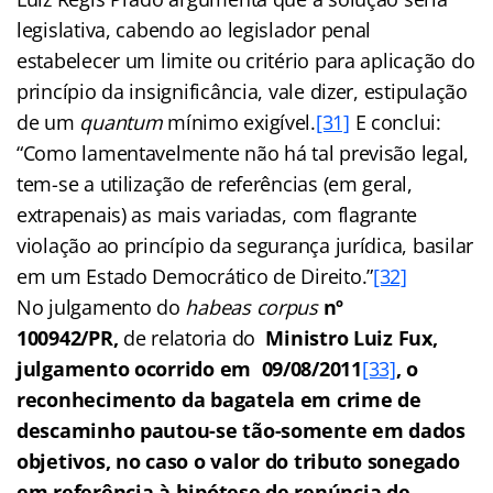
legislativa, cabendo ao legislador penal
estabelecer um limite ou critério para aplicação do
princípio da insignificância, vale dizer, estipulação
de um
quantum
mínimo exigível.
[31]
E conclui:
“Como lamentavelmente não há tal previsão legal,
tem-se a utilização de referências (em geral,
extrapenais) as mais variadas, com flagrante
violação ao princípio da segurança jurídica, basilar
em um Estado Democrático de Direito.”
[32]
No julgamento do
habeas corpus
nº
100942/PR,
de relatoria do
Ministro Luiz Fux,
julgamento ocorrido em 09/08/2011
[33]
, o
reconhecimento da bagatela em crime de
descaminho pautou-se tão-somente em dados
objetivos, no caso o valor do tributo sonegado
em referência à hipótese de renúncia de