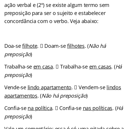
ação verbal e (2º) se existe algum termo sem
preposição para ser o sujeito e estabelecer
concordância com o verbo. Veja abaixo:
Doa-se
filhote
.
Doam-se
filhotes
. (
Não há

preposição
)
Trabalha-se
em casa
.
Trabalha-se
em casas
. (
Há

preposição
)
Vende-se
lindo apartamento
.
Vendem-se
lindos

apartamentos
. (
Não há preposição
)
Confia-se
na política
.
Confia-se
nas políticas
. (
Há

preposição
)
Vale um comentário: essa é só uma pitada sobre a