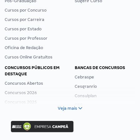
Pós-Graduação
Sugerir Curso
Cursos por Concurso
Cursos por Carreira
Cursos por Estado
Cursos por Professor
Oficina de Redação
Cursos Online Gratuitos
CONCURSOS PÚBLICOS EM
BANCAS DE CONCURSOS
DESTAQUE
Cebraspe
Concursos Abertos
Cesgranrio
Concursos 2026
Consulplan
Concursos 2025
FCC
Veja mais
Concurso Nacional Unificado
FGV
Concurso Ibama
Idecan
Concurso MPU
Selecon
Editais publicados