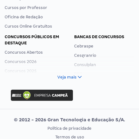
Cursos por Professor
Oficina de Redação
Cursos Online Gratuitos
CONCURSOS PÚBLICOS EM
BANCAS DE CONCURSOS
DESTAQUE
Cebraspe
Concursos Abertos
Cesgranrio
Concursos 2026
Consulplan
Concursos 2025
FCC
Veja mais
Concurso Nacional Unificado
FGV
Concurso Ibama
Idecan
Concurso MPU
Selecon
Editais publicados
Uniase
© 2012 - 2026 Gran Tecnologia e Educação S/A.
Vunesp
Política de privacidade
CONCURSOS POR PROFISSÃO
EXAME DE ORDEM
Termos de uso