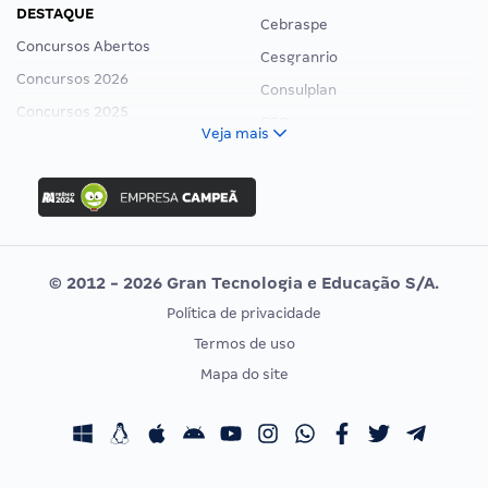
Consulplan
Concursos 2025
FCC
Veja mais
Concurso Nacional Unificado
FGV
Concurso Ibama
Idecan
Concurso MPU
Selecon
Editais publicados
Uniase
© 2012 - 2026 Gran Tecnologia e Educação S/A.
Vunesp
Política de privacidade
CONCURSOS POR PROFISSÃO
EXAME DE ORDEM
Termos de uso
Concursos Administrativos
OAB
Mapa do site
Concursos Educação
Prova OAB
Concursos Fiscais
Calendário OAB
Concursos Jurídicos
Questões OAB
Concursos Militares
Recursos OAB
Gran é uma marca da empresa
Gran Tecnologia e Educação S/A
, CNPJ:
Concursos Policiais
Exame de Ordem
18.260.822/0001-77, SBS Quadra 02, Bloco J, Lote 10, Edifício Carlton
Concursos Saúde
Tower, Sala 201, 2º Andar, Asa Sul, Brasília-DF, CEP 70.070-120.