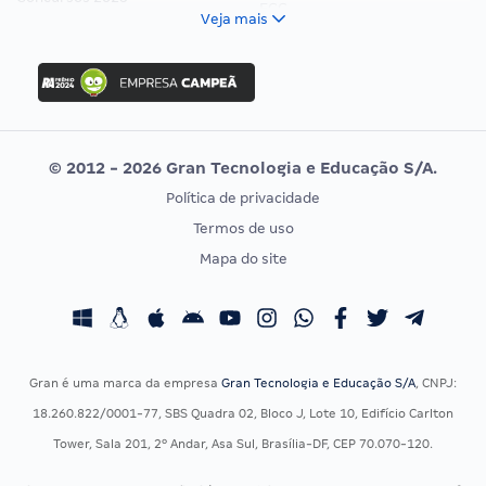
FCC
Veja mais
Concurso Nacional Unificado
FGV
Concurso Ibama
Idecan
Concurso MPU
Selecon
Editais publicados
Uniase
© 2012 - 2026 Gran Tecnologia e Educação S/A.
Vunesp
Política de privacidade
CONCURSOS POR PROFISSÃO
EXAME DE ORDEM
Termos de uso
Concursos Administrativos
OAB
Mapa do site
Concursos Educação
Prova OAB
Concursos Fiscais
Calendário OAB
Concursos Jurídicos
Questões OAB
Concursos Militares
Recursos OAB
Gran é uma marca da empresa
Gran Tecnologia e Educação S/A
, CNPJ:
Concursos Policiais
Exame de Ordem
18.260.822/0001-77, SBS Quadra 02, Bloco J, Lote 10, Edifício Carlton
Concursos Saúde
Tower, Sala 201, 2º Andar, Asa Sul, Brasília-DF, CEP 70.070-120.
Concursos Tribunais