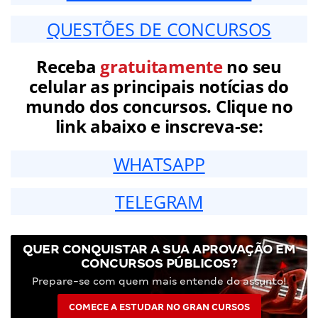
QUESTÕES DE CONCURSOS
Receba
gratuitamente
no seu
celular as principais notícias do
mundo dos concursos. Clique no
link abaixo e inscreva-se:
WHATSAPP
TELEGRAM
QUER CONQUISTAR A SUA APROVAÇÃO EM
CONCURSOS PÚBLICOS?
Prepare-se com quem mais entende do assunto!
COMECE A ESTUDAR NO GRAN CURSOS