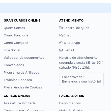
GRAN CURSOS ONLINE
ATENDIMENTO
Quem Somos
Central de ajuda
Como Funciona
Chat
Como Comprar
WhatsApp
Loja Social
E-mail
Validador de documentos
Horário de atendimento:
segunda a sexta (8h às 20h),
Conveniados
sábado (9h às 13h).
Programa de Afiliados
Foi aprovado?
Trabalhe Conosco
Envie-nos a sua história!
Preferências de Cookies
CURSOS ONLINE
PÁGINAS ÚTEIS
Assinatura Ilimitada
Depoimentos
Coaching para Concursos
Material Grátis