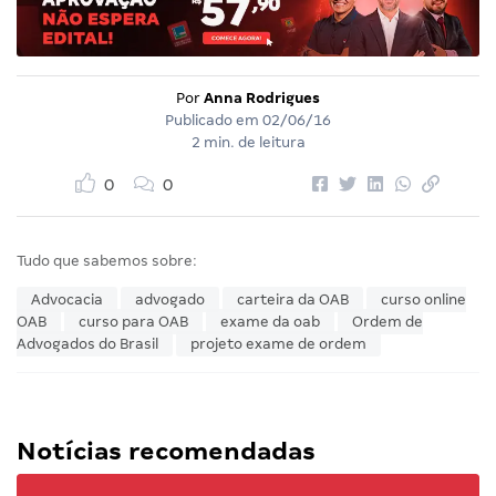
Por
Anna Rodrigues
Publicado em
02/06/16
2 min. de leitura
0
0
Tudo que sabemos sobre:
Advocacia
advogado
carteira da OAB
curso online
OAB
curso para OAB
exame da oab
Ordem de
Advogados do Brasil
projeto exame de ordem
Notícias recomendadas