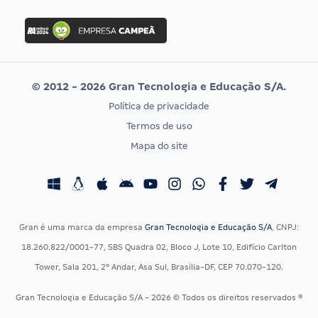
FGV
Concurso Ibama
Idecan
Concurso MPU
Selecon
Editais publicados
Uniase
© 2012 - 2026 Gran Tecnologia e Educação S/A.
Vunesp
Política de privacidade
CONCURSOS POR PROFISSÃO
EXAME DE ORDEM
Termos de uso
Concursos Administrativos
OAB
Mapa do site
Concursos Educação
Prova OAB
Concursos Fiscais
Calendário OAB
Concursos Jurídicos
Questões OAB
Concursos Militares
Recursos OAB
Gran é uma marca da empresa
Gran Tecnologia e Educação S/A
, CNPJ:
Concursos Policiais
Exame de Ordem
18.260.822/0001-77, SBS Quadra 02, Bloco J, Lote 10, Edifício Carlton
Concursos Saúde
Tower, Sala 201, 2º Andar, Asa Sul, Brasília-DF, CEP 70.070-120.
Concursos Tribunais
Gran Tecnologia e Educação S/A - 2026 © Todos os direitos reservados ®
Residência Multiprofissional