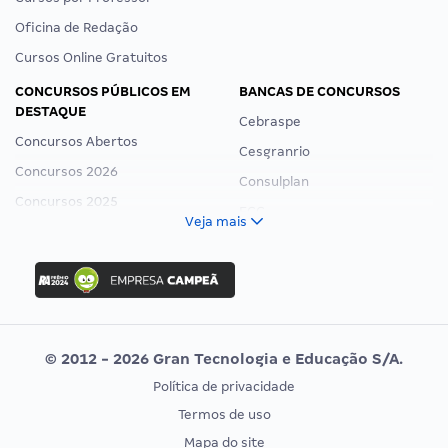
Oficina de Redação
Cursos Online Gratuitos
CONCURSOS PÚBLICOS EM
BANCAS DE CONCURSOS
DESTAQUE
Cebraspe
Concursos Abertos
Cesgranrio
Concursos 2026
Consulplan
Concursos 2025
FCC
Veja mais
Concurso Nacional Unificado
FGV
Concurso Ibama
Idecan
Concurso MPU
Selecon
Editais publicados
Uniase
© 2012 - 2026 Gran Tecnologia e Educação S/A.
Vunesp
Política de privacidade
CONCURSOS POR PROFISSÃO
EXAME DE ORDEM
Termos de uso
Concursos Administrativos
OAB
Mapa do site