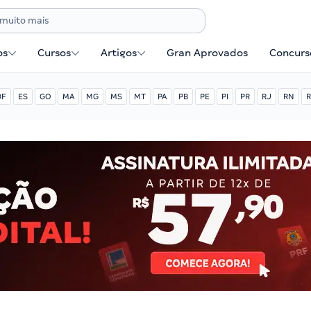
os
Cursos
Artigos
Gran Aprovados
Concurse
DF
ES
GO
MA
MG
MS
MT
PA
PB
PE
PI
PR
RJ
RN
R