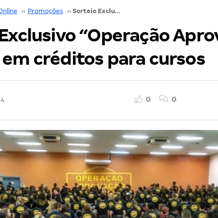
Online
››
Promoções
››
Sorteio Exclusivo “Operação Aprovação” – R$5.000 em créditos para cursos
 Exclusivo “Operação Apro
 em créditos para cursos
0
0
14