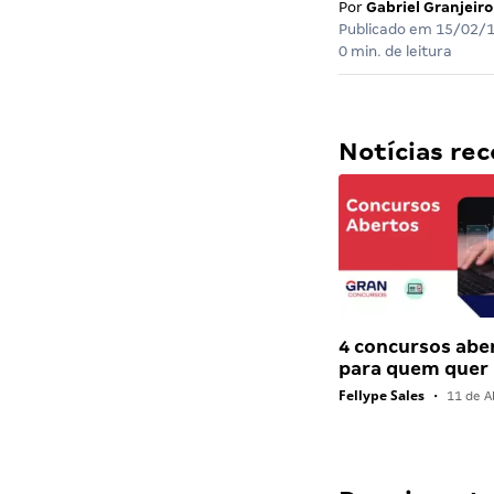
Por
Gabriel Granjeiro
Publicado em
15/02/
0 min. de leitura
Notícias r
4 concursos abe
para quem quer
Fellype Sales
•
11 de Ab