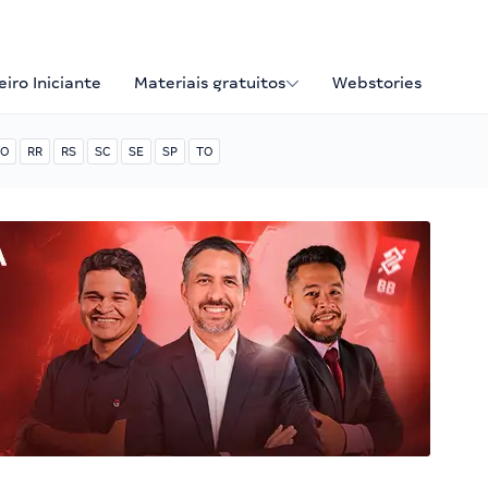
iro Iniciante
Materiais gratuitos
Webstories
O
RR
RS
SC
SE
SP
TO