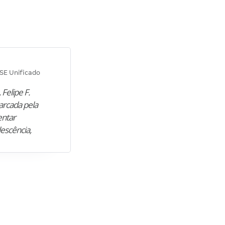
Diana M.
SE Unificado
Concurso SEPLAG CE
 Felipe F.
“Natural de Juazeiro do Norte (CE),
arcada pela
M. encontrou nos estudos o cami
entar
para construir uma nova fase da vi
lescência,
profissional. Após…”