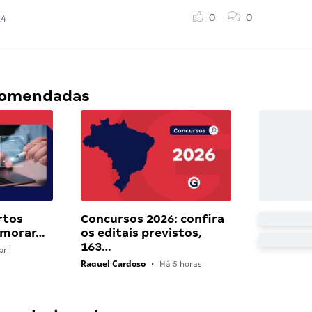
0
0
14
ecomendadas
rtos
Concursos 2026: confira
 morar…
os editais previstos,
163…
ril
Raquel Cardoso
•
Há 5 horas