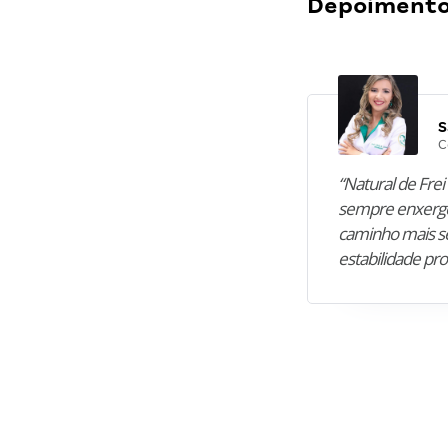
Depoimentos
S
C
“Natural de Frei 
sempre enxergo
caminho mais se
estabilidade pro