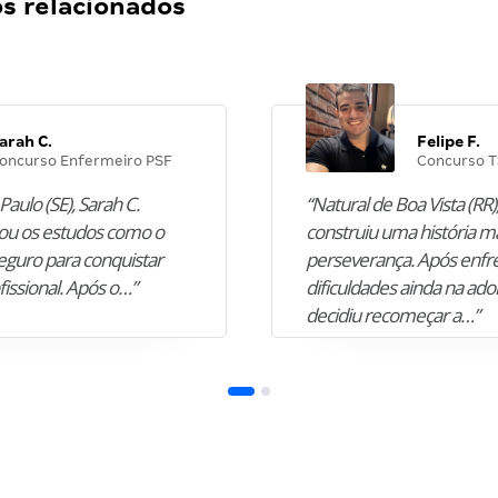
 relacionados
arah C.
Felipe F.
oncurso Enfermeiro PSF
Concurso T
Paulo (SE), Sarah C.
“Natural de Boa Vista (RR),
u os estudos como o
construiu uma história m
guro para conquistar
perseverança. Após enfr
fissional. Após o…”
dificuldades ainda na ado
decidiu recomeçar a…”