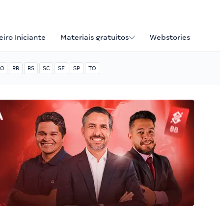
iro Iniciante
Materiais gratuitos
Webstories
O
RR
RS
SC
SE
SP
TO