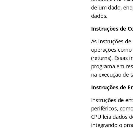
de um dado, enqu
dados.
Instruções de C
As instruções de
operações como s
(returns). Essas
programa em resp
na execução de t
Instruções de E
Instruções de en
periféricos, com
CPU leia dados de
integrando o pr