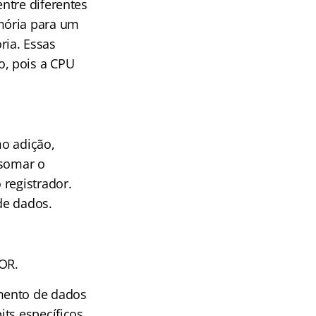
ntre diferentes
mória para um
ria. Essas
, pois a CPU
mo adição,
 somar o
 registrador.
de dados.
XOR.
mento de dados
its específicos