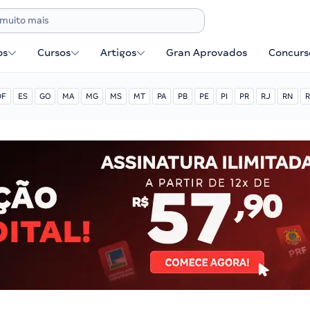
os
Cursos
Artigos
Gran Aprovados
Concurse
DF
ES
GO
MA
MG
MS
MT
PA
PB
PE
PI
PR
RJ
RN
R