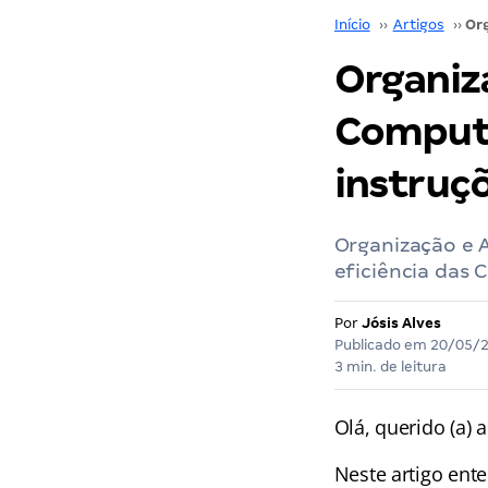
Início
››
Artigos
››
Organiz
Computa
instruç
Organização e 
eficiência das 
Por
Jósis Alves
Publicado em
20/05/
3 min. de leitura
Olá, querido (a) a
Neste artigo ent