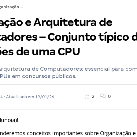
Organização e Arquitetura de Computadores – Conjunto típico de instruções de uma CPU
ação e Arquitetura de
dores – Conjunto típico 
ões de uma CPU
Arquitetura de Computadores: essencial para co
CPUs em concursos públicos.
2
0
24
• Atualizado em
19/01/26
luno(a)!
enderemos conceitos importantes sobre Organização e 