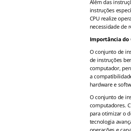
Além das instruç
instruções especí
CPU realize oper
necessidade de r
Importância do 
O conjunto de in
de instruções b
computador, perm
a compatibilidad
hardware e softw
O conjunto de i
computadores. Co
para otimizar o 
tecnologia avanç
operações e cap