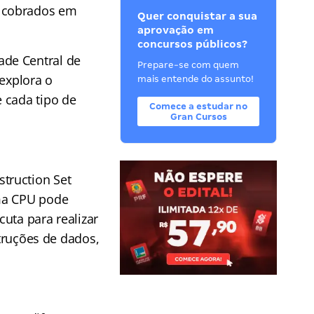
 cobrados em
Quer conquistar a sua
aprovação em
concursos públicos?
ade Central de
Prepare-se com quem
 explora o
mais entende do assunto!
 cada tipo de
Comece a estudar no
Gran Cursos
truction Set
uma CPU pode
uta para realizar
struções de dados,