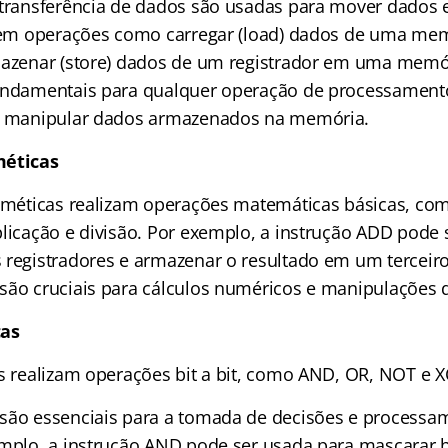
 transferência de dados são usadas para mover dados e
luem operações como carregar (load) dados de uma me
mazenar (store) dados de um registrador em uma memó
undamentais para qualquer operação de processamento
 e manipular dados armazenados na memória.
méticas
itméticas realizam operações matemáticas básicas, co
plicação e divisão. Por exemplo, a instrução ADD pode
 registradores e armazenar o resultado em um terceiro
são cruciais para cálculos numéricos e manipulações 
cas
as realizam operações bit a bit, como AND, OR, NOT e 
são essenciais para a tomada de decisões e processa
emplo, a instrução AND pode ser usada para mascarar b