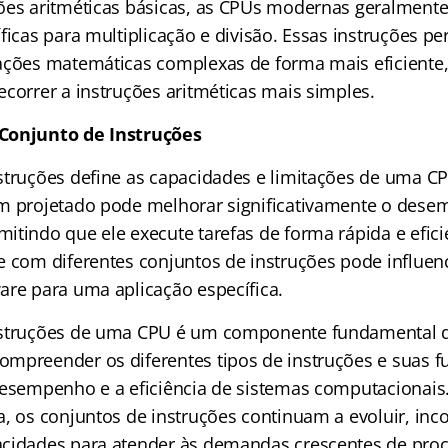
ões aritméticas básicas, as CPUs modernas geralment
ficas para multiplicação e divisão. Essas instruções p
ações matemáticas complexas de forma mais eficiente
ecorrer a instruções aritméticas mais simples.
Conjunto de Instruções
struções define as capacidades e limitações de uma C
em projetado pode melhorar significativamente o des
itindo que ele execute tarefas de forma rápida e efici
e com diferentes conjuntos de instruções pode influenc
are para uma aplicação específica.
nstruções de uma CPU é um componente fundamental d
mpreender os diferentes tipos de instruções e suas fu
desempenho e a eficiência de sistemas computacionais
a, os conjuntos de instruções continuam a evoluir, in
acidades para atender às demandas crescentes de pr