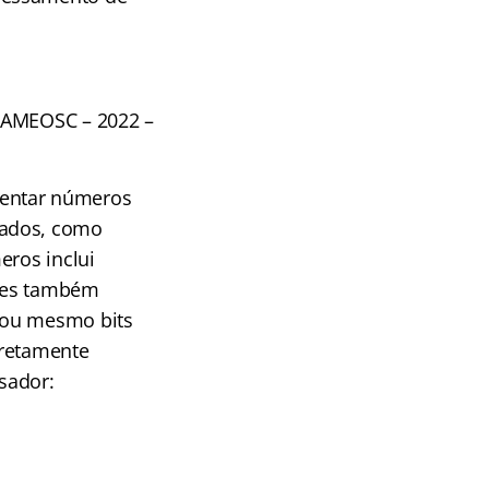
: AMEOSC – 2022 –
sentar números
cados, como
eros inclui
ores também
 ou mesmo bits
rretamente
sador: