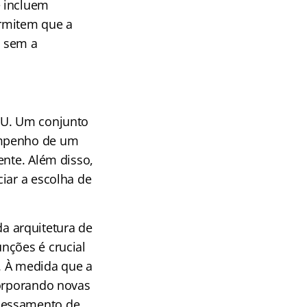
e incluem
ermitem que a
, sem a
PU. Um conjunto
empenho de um
ente. Além disso,
iar a escolha de
a arquitetura de
nções é crucial
. À medida que a
corporando novas
ocessamento de