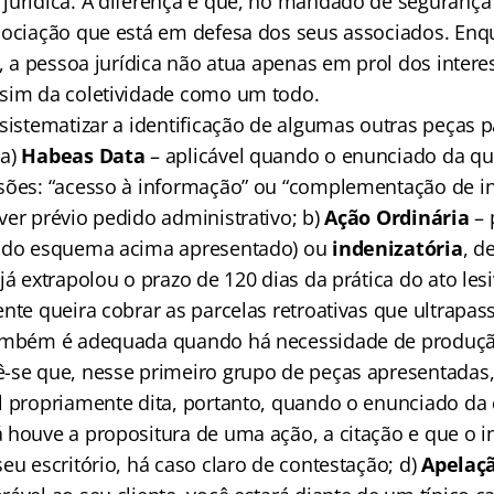
jurídica. A diferença é que, no mandado de segurança 
sociação que está em defesa dos seus associados. Enq
a, a pessoa jurídica não atua apenas em prol dos inter
sim da coletividade como um todo.
sistematizar a identificação de algumas outras peças p
 a)
Habeas Data
– aplicável quando o enunciado da que
sões: “acesso à informação” ou “complementação de i
ver prévio pedido administrativo; b)
Ação Ordinária
– 
undo esquema acima apresentado) ou
indenizatória
, d
já extrapolou o prazo de 120 dias da prática do ato l
nte queira cobrar as parcelas retroativas que ultrapas
também é adequada quando há necessidade de produção
ê-se que, nesse primeiro grupo de peças apresentadas
l propriamente dita, portanto, quando o enunciado da
 houve a propositura de uma ação, a citação e que o i
eu escritório, há caso claro de contestação; d)
Apelaç