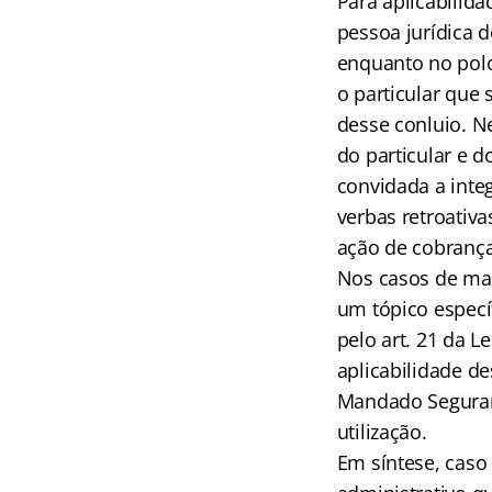
Para aplicabilida
pessoa jurídica d
enquanto no polo 
o particular que 
desse conluio. N
do particular e d
convidada a inte
verbas retroativ
ação de cobrança
Nos casos de man
um tópico específ
pelo art. 21 da 
aplicabilidade de
Mandado Seguranç
utilização.
Em síntese, caso