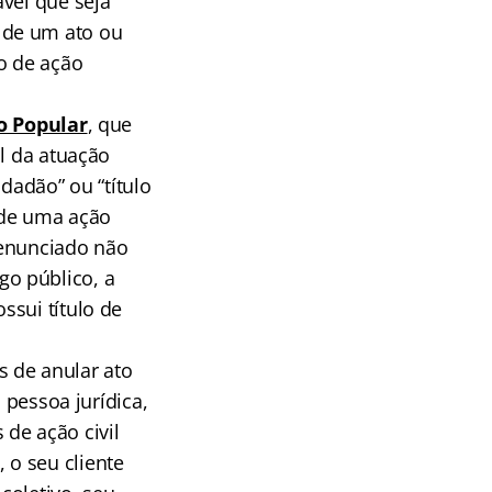
vel que seja
 de um ato ou
o de ação
o Popular
, que
al da atuação
dadão” ou “título
r de uma ação
o enunciado não
rgo público, a
ssui título de
 de anular ato
 pessoa jurídica,
de ação civil
 o seu cliente