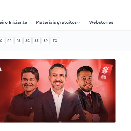
iro Iniciante
Materiais gratuitos
Webstories
O
RR
RS
SC
SE
SP
TO