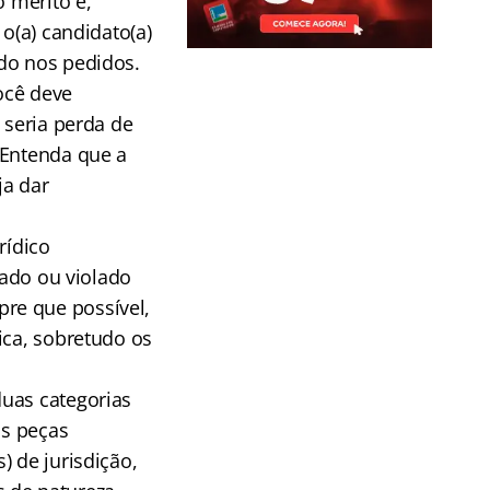
o mérito e,
o(a) candidato(a)
do nos pedidos.
você deve
 seria perda de
 Entenda que a
ja dar
rídico
cado ou violado
re que possível,
ica, sobretudo os
duas categorias
as peças
) de jurisdição,