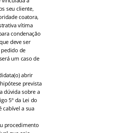
e
vinculada à
s seu cliente,
oridade coatora,
trativa vítima
 para condenação
 que deve ser
o pedido de
 será um caso de
data(o) abrir
 hipótese prevista
a dúvida sobre a
igo 5º da Lei do
 cabível a sua
ou procedimento