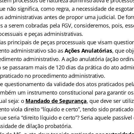
tem processos de natureza administrativa e processo
 que não significa, como regra, a necessidade de esgo
as administrativas antes de propor uma judicial. De fo
as a serem cobradas pela FGV, consideremos, pois, ess
ocessuais e peças administrativas.
as principais de peças processuais que visam question
nto administrativo são as
Ações Anulatórias
, que ob
dimento administrativo. A ação anulatória (ação ordiná
 se passaram mais de 120 dias da prática do ato adminis
 praticado no procedimento administrativo.
e questionamento da validade dos atos praticados pel
ambém um instrumento constitucional para garantir os 
ual seja: o
Mandado de Segurança
, que deve ser util
to viola direito “líquido e certo”, tendo sido pratica
ue seria “direito líquido e certo”? Seria aquele passível
sidade de dilação probatória.