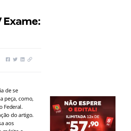
V Exame:
ia de se
ela peça, como,
o Federal.
ção do artigo.
sa aos