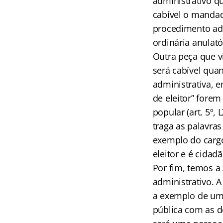
administrativo q
cabível o manda
procedimento adm
ordinária anulató
Outra peça que v
será cabível quan
administrativa, e
de eleitor” forem
popular (art. 5º,
traga as palavras 
exemplo do cargo
eleitor e é cida
Por fim, temos a
administrativo. A
a exemplo de uma
pública com as d