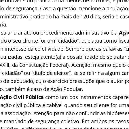
ue houver sido praticado há menos de 120 dias, é prová
do de segurança. Caso a questão mencione a anulação
inistrativo praticado há mais de 120 dias, seria o cas
ria.
isa anular ato ou procedimento administrativo é a
Açã
do o seu cliente for um “cidadão”, que atua como fisc
m interesse da coletividade. Sempre que as palavras “ci
 utilizadas, esteja atento(a) à possibilidade de se trata
 LXXIII, da Constituição Federal). Atenção: mesmo que 
“cidadão” ou “título de eleitor”, se se refirir a algum ca
 de deputado, cujo exercício pressupõe que o autor po
dão, também é caso de Ação Popular.
Ação Civil Pública
como um dos instrumentos capazes
 ação civil pública é cabível quando seu cliente for uma
 associação. Atenção para não confundir as hipóteses 
e mandado de segurança coletivo. Em ambos os casos,