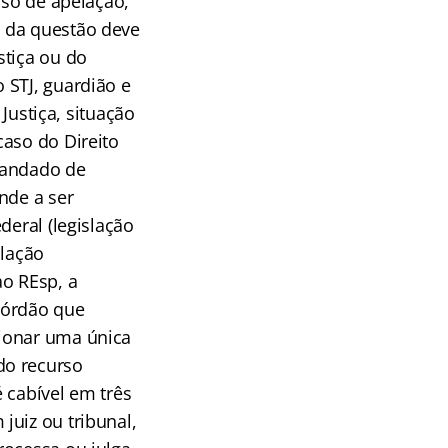
aso de apelação,
 da questão deve
stiça ou do
 STJ, guardião e
 Justiça, situação
caso do Direito
mandado de
nde a ser
deral (legislação
slação
o REsp, a
córdão que
cionar uma única
do recurso
 cabível em três
juiz ou tribunal,