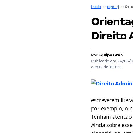
Início
››
pge-rj
››
Orienta
Direito 
Por
Equipe Gran
Publicado em
24/05/
6 min. de leitura
escreverem litera
por exemplo, o pr
Tenham atenção p
Ainda sobre esse