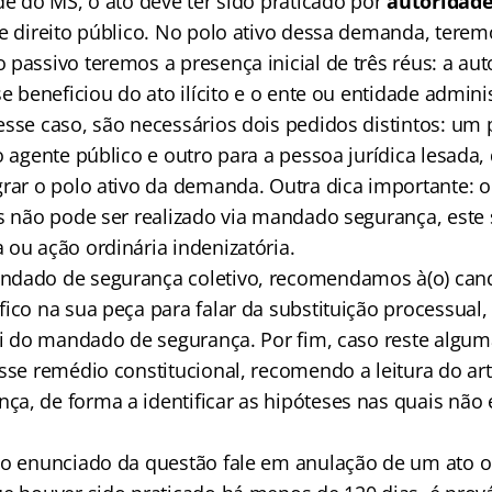
de do MS, o ato deve ter sido praticado por
autoridad
e direito público. No polo ativo dessa demanda, teremo
passivo teremos a presença inicial de três réus: a aut
se beneficiou do ato ilícito e o ente ou entidade adminis
esse caso, são necessários dois pedidos distintos: um
o agente público e outro para a pessoa jurídica lesada,
grar o polo ativo da demanda. Outra dica importante: 
as não pode ser realizado via mandado segurança, este
 ou ação ordinária indenizatória.
dado de segurança coletivo, recomendamos à(o) candi
ico na sua peça para falar da substituição processual,
Lei do mandado de segurança. Por fim, caso reste algum
sse remédio constitucional, recomendo a leitura do art
a, de forma a identificar as hipóteses nas quais não é
 o enunciado da questão fale em anulação de um ato 