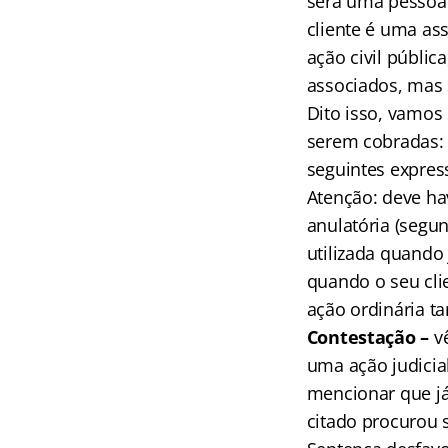
será uma pessoa 
cliente é uma as
ação civil públic
associados, mas 
Dito isso, vamos 
serem cobradas:
seguintes expres
Atenção: deve ha
anulatória (seg
utilizada quando 
quando o seu clie
ação ordinária 
Contestação –
v
uma ação judicia
mencionar que já
citado procurou s