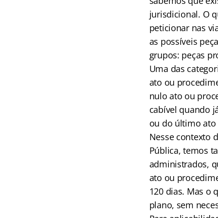
sabemos que exis
jurisdicional. O
peticionar nas vi
as possíveis peç
grupos: peças pr
Uma das categori
ato ou procedime
nulo ato ou proce
cabível quando já
ou do último ato
Nesse contexto d
Pública, temos t
administrados, q
ato ou procedimen
120 dias. Mas o q
plano, sem neces