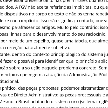
is deve estar presente tanto nas preliminares quanto n
didos. A FGV não aceita referências implícitas, ou que 
 dispositivos no corpo do texto e não os tenha repeti
eixe nada implícito. Isso não significa, contudo, que 
smo parafrasear os artigos. Muito pelo contrário: isso
osas linhas para o desenvolvimento do seu raciocínio.
a por meio de um espelho, quase uma tabela, que alme
ma correção naturalmente subjetiva.
ante, dentro do contexto principiológico do sistema ju
fazer o possível para identificar qual o princípio apli
ção sobre a solução daquele problema concreto. Semp
s princípios que regem a atuação da Administração Públ
itucional.
 prático, das peças propostas, podemos sistematizar 
vas de Direito Administrativo: as peças processuais e 
Mesmo o Brasil adotando o sistema uno (sistema inglês