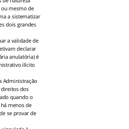
s de natureza
tar ou mesmo de
rma a sistematizar
es dois grandes
ar a validade de
jetivam declarar
ria anulatória) é
trativo ilícito
a Administração
direitos dos
izado quando o
do há menos de
 de se provar de