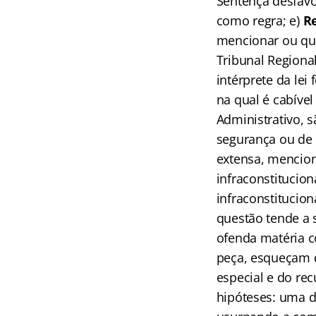
Sentença desfavor
como regra; e)
Re
mencionar ou que
Tribunal Regiona
intérprete da lei
na qual é cabíve
Administrativo, 
segurança ou de 
extensa, menciona
infraconstitucio
infraconstitucion
questão tende a 
ofenda matéria c
peça, esqueçam d
especial e do rec
hipóteses: uma d