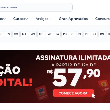
os
Cursos
Artigos
Gran Aprovados
Concurse
DF
ES
GO
MA
MG
MS
MT
PA
PB
PE
PI
PR
RJ
RN
R