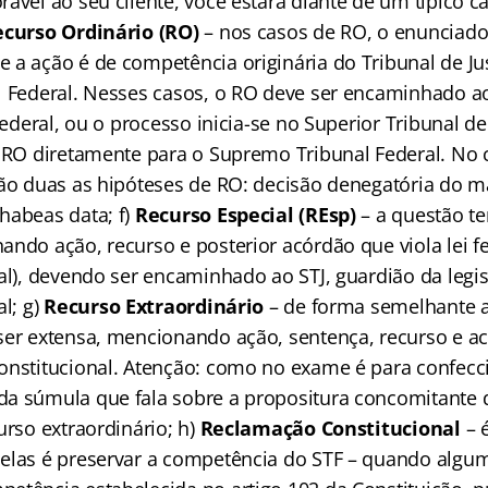
ável ao seu cliente, você estará diante de um típico c
curso Ordinário (RO)
– nos casos de RO, o enunciado
 a ação é de competência originária do Tribunal de Ju
l Federal. Nesses casos, o RO deve ser encaminhado ao
 federal, ou o processo inicia-se no Superior Tribunal de
l RO diretamente para o Supremo Tribunal Federal. No 
são duas as hipóteses de RO: decisão denegatória do 
habeas data; f)
Recurso Especial (REsp)
– a questão te
ndo ação, recurso e posterior acórdão que viola lei fe
nal), devendo ser encaminhado ao STJ, guardião da legi
al; g)
Recurso Extraordinário
– de forma semelhante a
ser extensa, mencionando ação, sentença, recurso e a
onstitucional. Atenção: como no exame é para confec
a súmula que fala sobre a propositura concomitante 
urso extraordinário; h)
Reclamação Constitucional
– é
elas é preservar a competência do STF – quando algum 