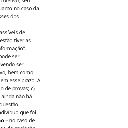
coletivo, seu
uanto no caso da
esses dos
assíveis de
stão tiver as
nformação”.
pode ser
evendo ser
esivo, bem como
sem esse prazo. A
 de provas; c)
, ainda não há
 questão
ndivíduo que foi
ão –
no caso de