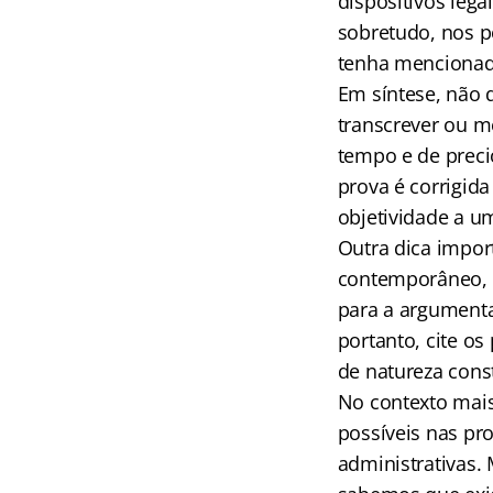
dispositivos lega
sobretudo, nos pe
tenha mencionado
Em síntese, não d
transcrever ou me
tempo e de preci
prova é corrigid
objetividade a u
Outra dica import
contemporâneo, é 
para a argumenta
portanto, cite o
de natureza const
No contexto mais
possíveis nas pro
administrativas. 