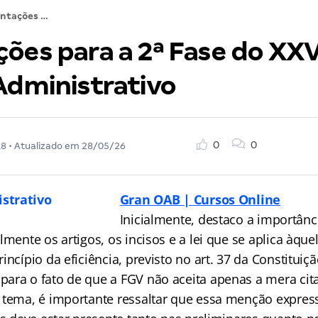
Orientações para a 2ª Fase do XXV Exame: Direito Administrativo
ções para a 2ª Fase do XX
Administrativo
0
0
18
• Atualizado em
28/05/26
Gran OAB | Cursos Online
Inicialmente, destaco a importânc
lmente os artigos, os incisos e a lei que se aplica àqu
incípio da eficiência, previsto no art. 37 da Constituiçã
ara o fato de que a FGV não aceita apenas a mera cita
 tema, é importante ressaltar que essa menção expres