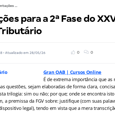
Orientações para a 2ª Fase do XXV Exame: Direito Tributário
ções para a 2ª Fase do XX
Tributário
0
0
18
• Atualizado em
28/05/26
Gran OAB | Cursos Online
É de extrema importância que as r
as questões, sejam elaboradas de forma clara, concisa 
ta trilogia: sim ou não; por que; onde se encontra isto
, a premissa da FGV sobre: justifique (com suas palavr
spositivo legal), tendo em vista que a mera transcriçã