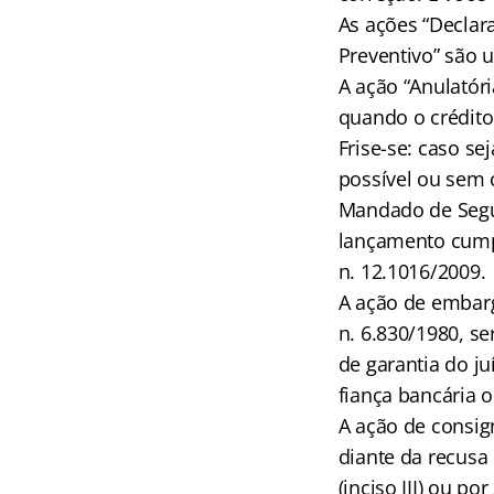
As ações “Declar
Preventivo” são 
A ação “Anulatór
quando o crédito
Frise-se: caso s
possível ou sem
Mandado de Segur
lançamento cumpr
n. 12.1016/2009.
A ação de embargo
n. 6.830/1980, s
de garantia do j
fiança bancária o
A ação de consig
diante da recusa 
(inciso III) ou po