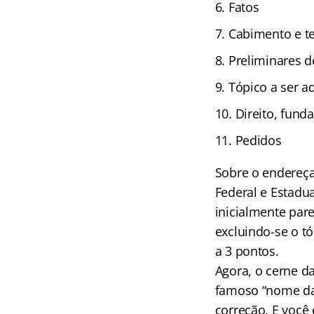
Fatos
Cabimento e t
Preliminares d
Tópico a ser 
Direito, fund
Pedidos
Sobre o endereçam
Federal e Estadu
inicialmente pare
excluindo-se o tó
a 3 pontos.
Agora, o cerne d
famoso “nome das
correção. E você 