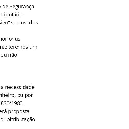
do de Segurança
ributário.
sivo” são usados
enor ônus
ente teremos um
 ou não
e a necessidade
nheiro, ou por
.830/1980.
erá proposta
or bitributação