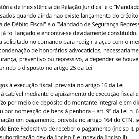
atória de Inexistência de Relação Jurídica” e o “Manda
usados quando ainda não existe lançamento do crédito t
ia de Débito Fiscal” e o “Mandado de Segurança Repres
 já foi lançado e encontra-se devidamente constituído.
eja solicitado no comando para redigir a ação com o m
 condenação de honorários advocatícios, necessariam
ança, preventivo ou repressivo, a depender se houve
indo o disposto no artigo 25 da Lei
s à execução fiscal, prevista no artigo 16 da Lei
erá cabível mediante o ajuizamento de execução fiscal 
uízo por meio de depósito do montante integral e em di
u por nomeação de bens à penhora – art. 9º da Lei n. 6
nação em pagamento, prevista no artigo 164 do CTN, s
do Ente Federativo de receber o pagamento (inciso I), p
r subordinação devida (inciso I) e indevida (inciso II).