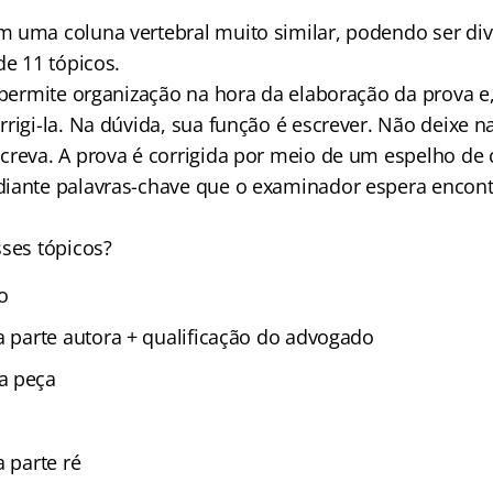
 uma coluna vertebral muito similar, podendo ser di
de 11 tópicos.
 permite organização na hora da elaboração da prova e
rigi-la. Na dúvida, sua função é escrever. Não deixe n
creva. A prova é corrigida por meio de um espelho de 
iante palavras-chave que o examinador espera encon
sses tópicos?
o
a parte autora + qualificação do advogado
a peça
a parte ré