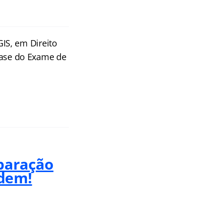
IS, em Direito
 Fase do Exame de
paração
dem!