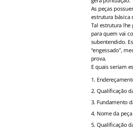
gera pontuação.
As peças possuem
estrutura básica 
Tal estrutura lhe
para quem vai cor
subentendido. Es
“engessado”, med
prova.
E quais seriam e
Endereçament
Qualificação d
Fundamento d
Nome da peça
Qualificação d