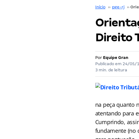
Início
››
pge-rj
››
Orienta
Direito 
Por
Equipe Gran
Publicado em
24/05/
3 min. de leitura
na peça quanto n
atentando para es
Cumprindo, assim
fundamente (no di