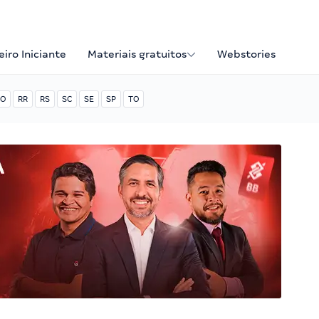
iro Iniciante
Materiais gratuitos
Webstories
O
RR
RS
SC
SE
SP
TO