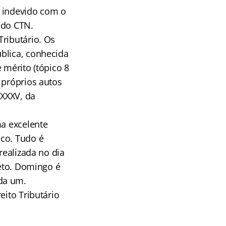
o indevido com o
5 do CTN.
ributário. Os
blica, conhecida
 mérito (tópico 8
 próprios autos
 XXXV, da
ma excelente
ico. Tudo é
realizada no dia
jeto. Domingo é
da um.
eito Tributário