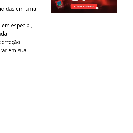
vididas em uma
, em especial,
ada
correção
trar em sua