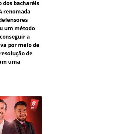
o dos bacharéis
A renomada
 defensores
rou um método
 conseguir a
iva por meio de
resolução de
scam uma