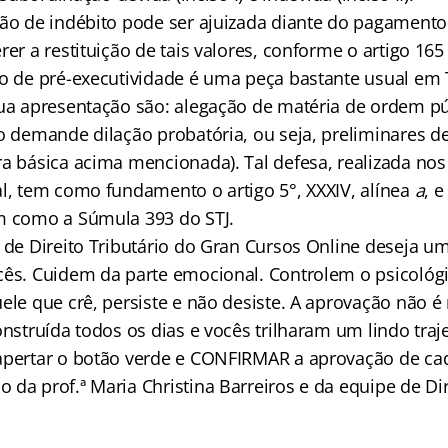
ção de indébito pode ser ajuizada diante do pagament
rer a restituição de tais valores, conforme o artigo 16
ão de pré-executividade é uma peça bastante usual em T
sua apresentação são: alegação de matéria de ordem pú
o demande dilação probatória, ou seja, preliminares de
ra básica acima mencionada). Tal defesa, realizada nos
al, tem como fundamento o artigo 5°, XXXIV, alínea
a
, e
m como a Súmula 393 do STJ.
e de Direito Tributário do Gran Cursos Online deseja u
cês. Cuidem da parte emocional. Controlem o psicológ
ele que crê, persiste e não desiste. A aprovação não é 
onstruída todos os dias e vocês trilharam um lindo tra
apertar o botão verde e CONFIRMAR a aprovação de ca
da prof.ª Maria Christina Barreiros e da equipe de Dir