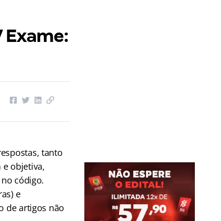
V Exame:
espostas, tanto
e objetiva,
 no código.
as) e
o de artigos não