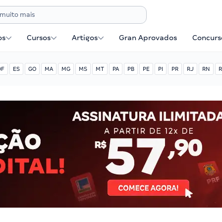
os
Cursos
Artigos
Gran Aprovados
Concurse
DF
ES
GO
MA
MG
MS
MT
PA
PB
PE
PI
PR
RJ
RN
R