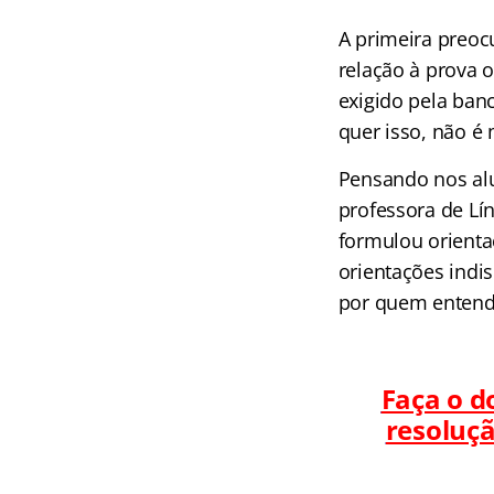
A primeira preo
relação à prova 
exigido pela ban
quer isso, não 
Pensando nos al
professora de Lín
formulou orienta
orientações indi
por quem entend
Faça o d
resoluç