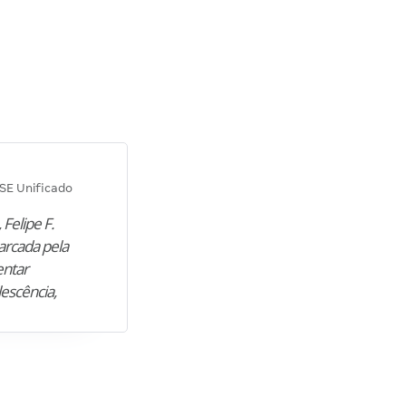
Diana M.
SE Unificado
Concurso SEPLAG CE
 Felipe F.
“Natural de Juazeiro do Norte (CE),
arcada pela
M. encontrou nos estudos o cami
entar
para construir uma nova fase da vi
lescência,
profissional. Após…”