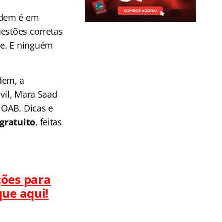
rdem é em
uestões corretas
me. E ninguém
dem, a
vil, Mara Saad
 OAB. Dicas e
gratuito
, feitas
ções para
que aqui!