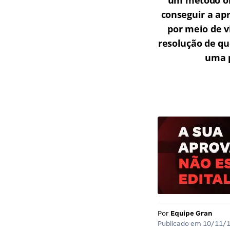
um método onl
conseguir a ap
por meio de v
resolução de qu
uma p
Por
Equipe Gran
Publicado em
10/11/