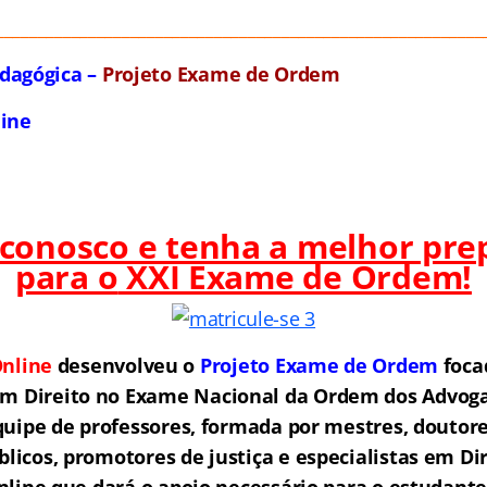
__________________________________________________________
dagógica –
Projeto Exame de Ordem
line
 conosco e tenha a melhor pre
para o
XXI Exame de Ordem!
nline
desenvolveu o
Projeto Exame de Ordem
f
o
ca
em Direito no Exame Nacional da Ordem dos Advogad
ipe de professores, formada por mestres, doutore
licos, promotores de justiça e especialistas em Di