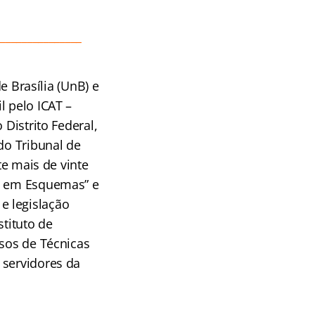
________________
 Brasília (UnB) e
l pelo ICAT –
 Distrito Federal,
do Tribunal de
te mais de vinte
FT em Esquemas” e
e legislação
stituto de
rsos de Técnicas
 servidores da