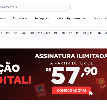
os
Cursos
Artigos
Gran Aprovados
Concurse
DF
ES
GO
MA
MG
MS
MT
PA
PB
PE
PI
PR
RJ
RN
R