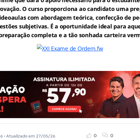
ine que dará o apoio necessário para o estudante
rovação.
O curso proporciona ao candidato uma pre
ideoaulas com abordagem teórica, confecção de peç
estões subjetivas. É a oportunidade ideal para aq
reparação completa e a tão sonhada carteira ver
0
0
16
• Atualizado em
27/05/26