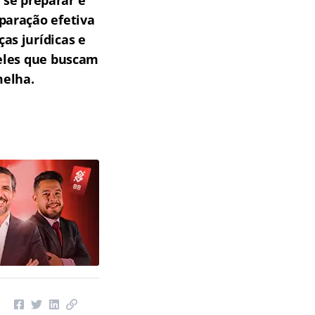
 se preparar e
paração efetiva
as jurídicas e
ueles que buscam
melha.