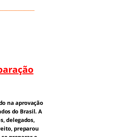
_______________
paração
do na aprovação
os do Brasil.
A
s, delegados,
reito, preparou