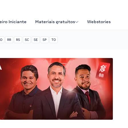
iro Iniciante
Materiais gratuitos
Webstories
O
RR
RS
SC
SE
SP
TO