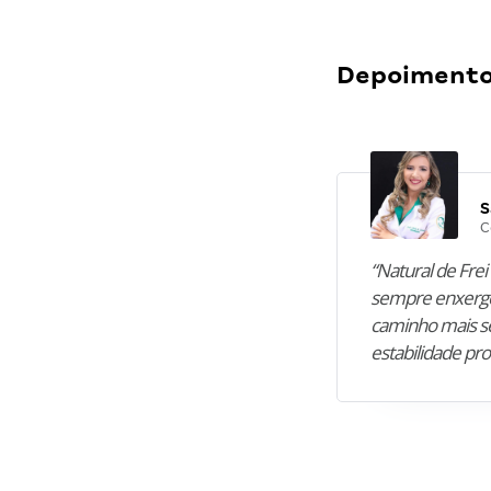
Depoimentos
S
C
“Natural de Frei 
sempre enxergo
caminho mais se
estabilidade pro