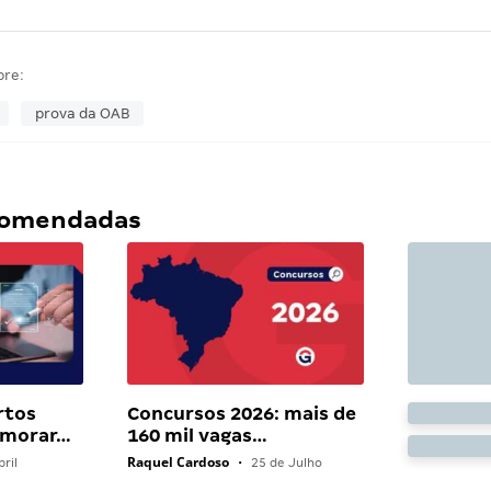
bre:
prova da OAB
ecomendadas
rtos
Concursos 2026: mais de
 morar…
160 mil vagas…
Raquel Cardoso
ril
•
25 de Julho