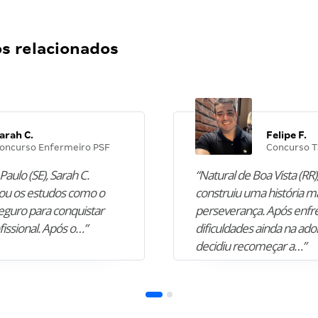
 relacionados
arah C.
Felipe F.
oncurso Enfermeiro PSF
Concurso T
Paulo (SE), Sarah C.
“Natural de Boa Vista (RR),
u os estudos como o
construiu uma história m
guro para conquistar
perseverança. Após enfr
fissional. Após o…”
dificuldades ainda na ado
decidiu recomeçar a…”