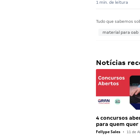
1 min. de leitura
Tudo que sabemos so
material para oab
Notícias r
4 concursos abe
para quem quer
Fellype Sales
•
11 de Ab