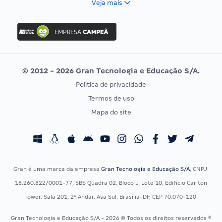
Veja mais
Concurso Nacional Unificado
FGV
Concurso Ibama
Idecan
Concurso MPU
Selecon
Editais publicados
Uniase
© 2012 - 2026 Gran Tecnologia e Educação S/A.
Vunesp
Política de privacidade
CONCURSOS POR PROFISSÃO
EXAME DE ORDEM
Termos de uso
Concursos Administrativos
OAB
Mapa do site
Concursos Educação
Prova OAB
Concursos Fiscais
Calendário OAB
Concursos Jurídicos
Questões OAB
Concursos Militares
Recursos OAB
Gran é uma marca da empresa
Gran Tecnologia e Educação S/A
, CNPJ:
Concursos Policiais
Exame de Ordem
18.260.822/0001-77, SBS Quadra 02, Bloco J, Lote 10, Edifício Carlton
Concursos Saúde
Tower, Sala 201, 2º Andar, Asa Sul, Brasília-DF, CEP 70.070-120.
Concursos Tribunais
Gran Tecnologia e Educação S/A - 2026 © Todos os direitos reservados ®