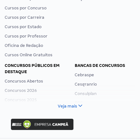
Cursos por Concurso
Cursos por Carreira
Cursos por Estado
Cursos por Professor
Oficina de Redação
Cursos Online Gratuitos
CONCURSOS PÚBLICOS EM
BANCAS DE CONCURSOS
DESTAQUE
Cebraspe
Concursos Abertos
Cesgranrio
Concursos 2026
Consulplan
Concursos 2025
FCC
Veja mais
Concurso Nacional Unificado
FGV
Concurso Ibama
Idecan
Concurso MPU
Selecon
Editais publicados