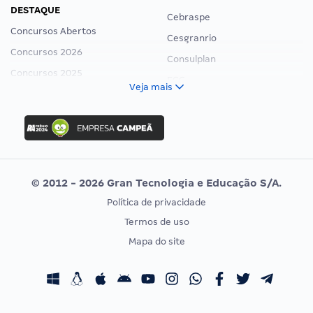
DESTAQUE
Cebraspe
Concursos Abertos
Cesgranrio
Concursos 2026
Consulplan
Concursos 2025
FCC
Veja mais
Concurso Nacional Unificado
FGV
Concurso Ibama
Idecan
Concurso MPU
Selecon
Editais publicados
Uniase
© 2012 - 2026 Gran Tecnologia e Educação S/A.
Vunesp
Política de privacidade
CONCURSOS POR PROFISSÃO
EXAME DE ORDEM
Termos de uso
Concursos Administrativos
OAB
Mapa do site
Concursos Educação
Prova OAB
Concursos Fiscais
Calendário OAB
Concursos Jurídicos
Questões OAB