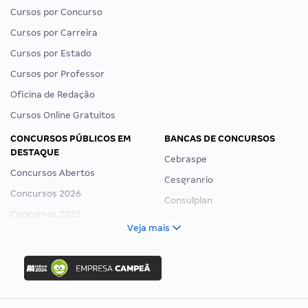
Cursos por Concurso
Cursos por Carreira
Cursos por Estado
Cursos por Professor
Oficina de Redação
Cursos Online Gratuitos
CONCURSOS PÚBLICOS EM
BANCAS DE CONCURSOS
DESTAQUE
Cebraspe
Concursos Abertos
Cesgranrio
Concursos 2026
Consulplan
Concursos 2025
FCC
Veja mais
Concurso Nacional Unificado
FGV
Concurso Ibama
Idecan
Concurso MPU
Selecon
Editais publicados
Uniase