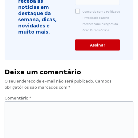
receba as
notícias em
Concordo com a Política de
destaque da
Privacidade e aceito
semana, dicas,
receber comunicações do
novidades e
Gran Cursos Online.
muito mais.
Deixe um comentário
O seu endereço de e-mail não será publicado.
Campos
obrigatórios são marcados com
*
Comentário
*