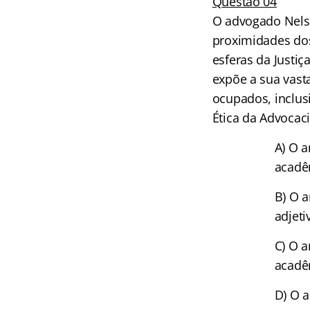
Questão 04
O advogado Nelso
proximidades dos
esferas da Justiç
expõe a sua vast
ocupados, inclus
Ética da Advocaci
A) O a
acadêm
B) O 
adjeti
C) O a
acadêm
D) O 