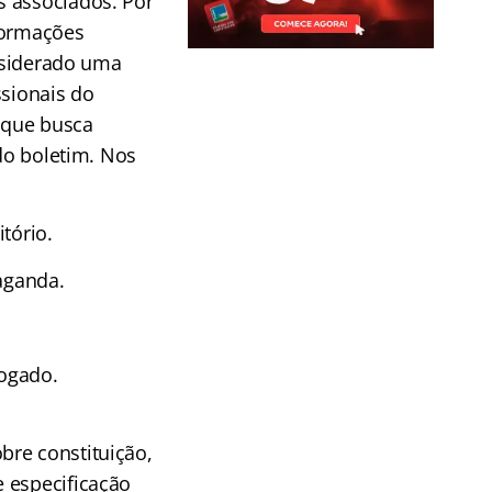
s associados. Por
formações
onsiderado uma
ssionais do
, que busca
ido boletim. Nos
itório.
aganda.
vogado.
bre constituição,
 especificação