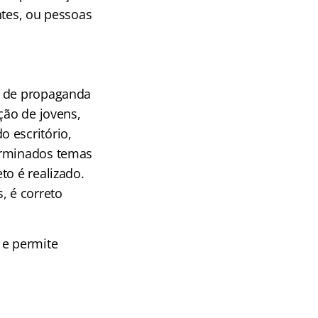
ntes, ou pessoas
a de propaganda
ção de jovens,
 escritório,
terminados temas
to é realizado.
, é correto
 e permite
.