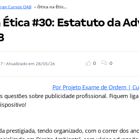
ran Cursos OAB
››
Ótica na Ética #30: Estatuto da Advocacia e da OAB
 Ética #30: Estatuto da A
B
0
0
17
• Atualizado em
28/05/26
Por Projeto Exame de Ordem | Cu
s questões sobre publicidade profissional. Fiquem liga
ispositivo!
da prestigiada, tendo organizado, com o correr dos ano