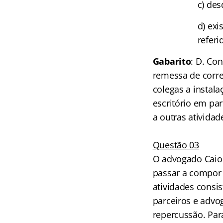
c) des
d) exi
referi
Gabarito
: D. Co
remessa de corre
colegas a instal
escritório em pa
a outras atividad
Questão 03
O advogado Caio 
passar a compor 
atividades consi
parceiros e advo
repercussão. Par