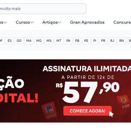
os
Cursos
Artigos
Gran Aprovados
Concurse
DF
ES
GO
MA
MG
MS
MT
PA
PB
PE
PI
PR
RJ
RN
R