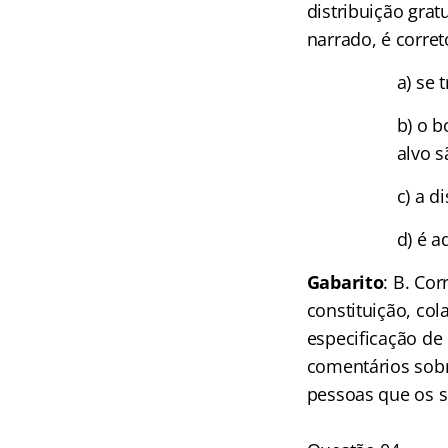
distribuição grat
narrado, é corret
a) se 
b) o b
alvo s
c) a d
d) é a
Gabarito
: B. Co
constituição, co
especificação de
comentários sobr
pessoas que os s