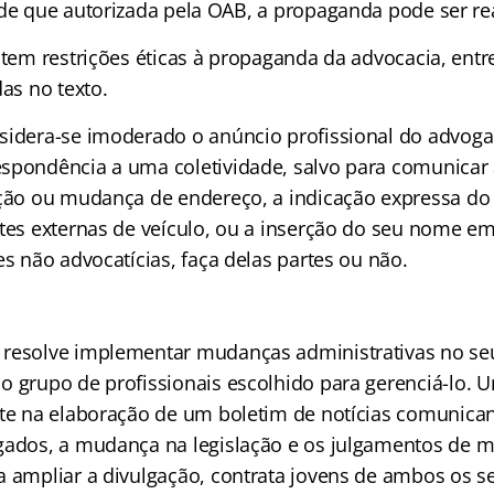
de que autorizada pela OAB, a propaganda pode ser rea
stem restrições éticas à propaganda da advocacia, entr
das no texto.
nsidera-se imoderado o anúncio profissional do advog
spondência a uma coletividade, salvo para comunicar a
ação ou mudança de endereço, a indicação expressa d
rtes externas de veículo, ou a inserção do seu nome em
es não advocatícias, faça delas partes ou não.
resolve implementar mudanças administrativas no seu 
o grupo de profissionais escolhido para gerenciá-lo. 
ste na elaboração de um boletim de notícias comunican
gados, a mudança na legislação e os julgamentos de m
a ampliar a divulgação, contrata jovens de ambos os s