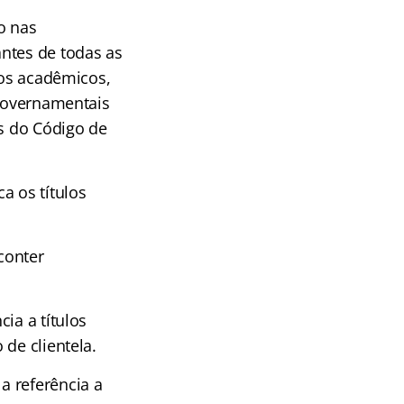
o nas
ntes de todas as
los acadêmicos,
 governamentais
os do Código de
a os títulos
conter
ia a títulos
de clientela.
a referência a