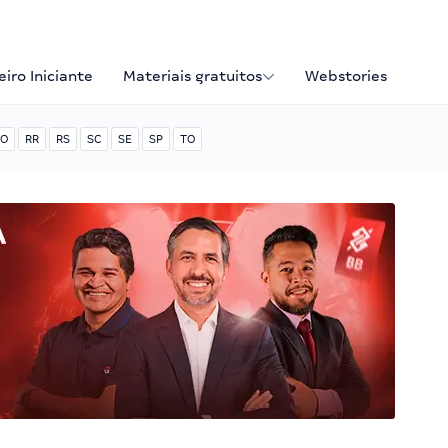
iro Iniciante
Materiais gratuitos
Webstories
O
RR
RS
SC
SE
SP
TO