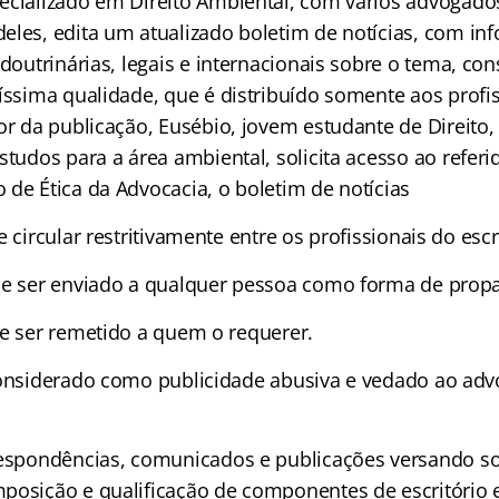
ecializado em Direito Ambiental, com vários advogado
eles, edita um atualizado boletim de notícias, com in
 doutrinárias, legais e internacionais sobre o tema, c
tíssima qualidade, que é distribuído somente aos profi
dor da publicação, Eusébio, jovem estudante de Direito
studos para a área ambiental, solicita acesso ao refer
 de Ética da Advocacia, o boletim de notícias
e circular restritivamente entre os profissionais do escr
de ser enviado a qualquer pessoa como forma de prop
e ser remetido a quem o requerer.
considerado como publicidade abusiva e vedado ao ad
respondências, comunicados e publicações versando so
posição e qualificação de componentes de escritório e