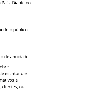
 País. Diante do
ando o público-
to de anuidade.
sobre
e escritório e
mativos e
 clientes, ou