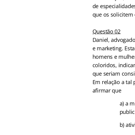
de especialidade
que os solicitem 
Questão 02
Daniel, advogado
e marketing. Esta
homens e mulhere
coloridos, indic
que seriam consi
Em relação a tal
afirmar que
a) a m
publi
b) at