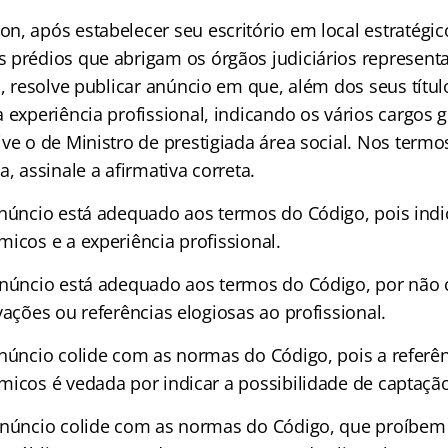
n, após estabelecer seu escritório em local estratégic
 prédios que abrigam os órgãos judiciários representa
a, resolve publicar anúncio em que, além dos seus títu
a experiência profissional, indicando os vários cargos
ive o de Ministro de prestigiada área social. Nos term
a, assinale a afirmativa correta.
núncio está adequado aos termos do Código, pois indic
icos e a experiência profissional.
anúncio está adequado aos termos do Código, por não 
vações ou referências elogiosas ao profissional.
núncio colide com as normas do Código, pois a referênc
icos é vedada por indicar a possibilidade de captação 
anúncio colide com as normas do Código, que proíbem 