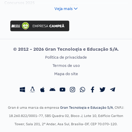
Concursos 2025
FCC
Veja mais
Concurso Nacional Unificado
FGV
Concurso Ibama
Idecan
Concurso MPU
Selecon
Editais publicados
Uniase
© 2012 - 2026 Gran Tecnologia e Educação S/A.
Vunesp
Política de privacidade
CONCURSOS POR PROFISSÃO
EXAME DE ORDEM
Termos de uso
Concursos Administrativos
OAB
Mapa do site
Concursos Educação
Prova OAB
Concursos Fiscais
Calendário OAB
Concursos Jurídicos
Questões OAB
Concursos Militares
Recursos OAB
Gran é uma marca da empresa
Gran Tecnologia e Educação S/A
, CNPJ:
Concursos Policiais
Exame de Ordem
18.260.822/0001-77, SBS Quadra 02, Bloco J, Lote 10, Edifício Carlton
Concursos Saúde
Tower, Sala 201, 2º Andar, Asa Sul, Brasília-DF, CEP 70.070-120.
Concursos Tribunais