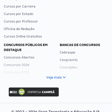
Cursos por Carreira
Cursos por Estado
Cursos por Professor
Oficina de Redação
Cursos Online Gratuitos
CONCURSOS PÚBLICOS EM
BANCAS DE CONCURSOS
DESTAQUE
Cebraspe
Concursos Abertos
Cesgranrio
Concursos 2026
Consulplan
Concursos 2025
FCC
Veja mais
Concurso Nacional Unificado
FGV
Concurso Ibama
Idecan
Concurso MPU
Selecon
Editais publicados
Uniase
© 2012 - 2026 Gran Tecnologia e Educação S/A.