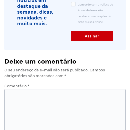
notícias em
Concordo com a Política de
destaque da
Privacidade e aceito
semana, dicas,
receber comunicações do
novidades e
Gran Cursos Online.
muito mais.
Deixe um comentário
O seu endereço de e-mail não será publicado.
Campos
obrigatórios são marcados com
*
Comentário
*