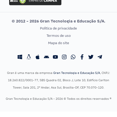
Concurso MPU
Selecon
Editais publicados
Uniase
© 2012 - 2026 Gran Tecnologia e Educação S/A.
Vunesp
Política de privacidade
CONCURSOS POR PROFISSÃO
EXAME DE ORDEM
Termos de uso
Concursos Administrativos
OAB
Mapa do site
Concursos Educação
Prova OAB
Concursos Fiscais
Calendário OAB
Concursos Jurídicos
Questões OAB
Concursos Militares
Recursos OAB
Gran é uma marca da empresa
Gran Tecnologia e Educação S/A
, CNPJ:
Concursos Policiais
Exame de Ordem
18.260.822/0001-77, SBS Quadra 02, Bloco J, Lote 10, Edifício Carlton
Concursos Saúde
Tower, Sala 201, 2º Andar, Asa Sul, Brasília-DF, CEP 70.070-120.
Concursos Tribunais
Gran Tecnologia e Educação S/A - 2026 © Todos os direitos reservados ®
Residência Multiprofissional