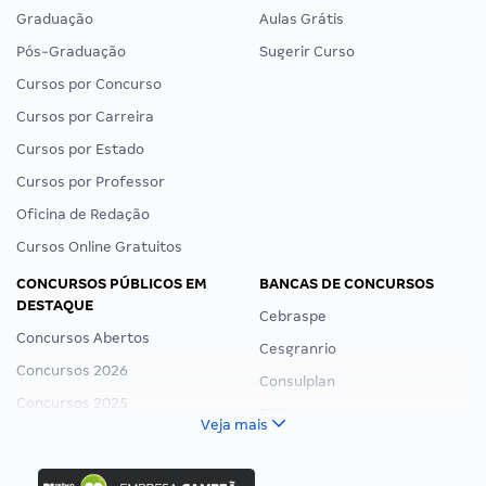
Graduação
Aulas Grátis
Pós-Graduação
Sugerir Curso
Cursos por Concurso
Cursos por Carreira
Cursos por Estado
Cursos por Professor
Oficina de Redação
Cursos Online Gratuitos
CONCURSOS PÚBLICOS EM
BANCAS DE CONCURSOS
DESTAQUE
Cebraspe
Concursos Abertos
Cesgranrio
Concursos 2026
Consulplan
Concursos 2025
FCC
Veja mais
Concurso Nacional Unificado
FGV
Concurso Ibama
Idecan