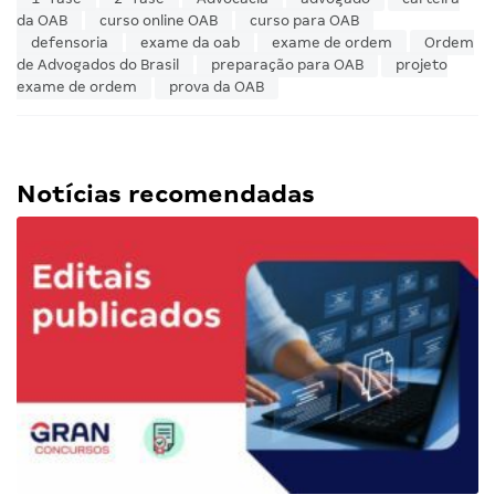
da OAB
curso online OAB
curso para OAB
defensoria
exame da oab
exame de ordem
Ordem
de Advogados do Brasil
preparação para OAB
projeto
exame de ordem
prova da OAB
Notícias recomendadas