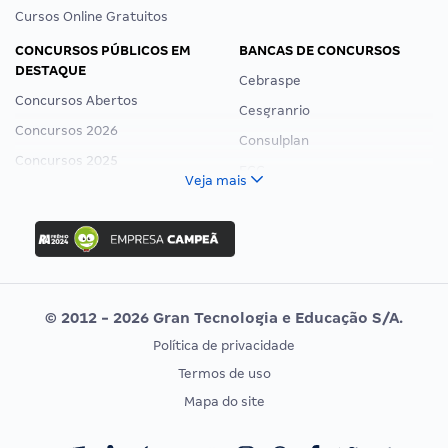
Cursos Online Gratuitos
CONCURSOS PÚBLICOS EM
BANCAS DE CONCURSOS
DESTAQUE
Cebraspe
Concursos Abertos
Cesgranrio
Concursos 2026
Consulplan
Concursos 2025
FCC
Veja mais
Concurso Nacional Unificado
FGV
Concurso Ibama
Idecan
Concurso MPU
Selecon
Editais publicados
Uniase
© 2012 - 2026 Gran Tecnologia e Educação S/A.
Vunesp
Política de privacidade
CONCURSOS POR PROFISSÃO
EXAME DE ORDEM
Termos de uso
Concursos Administrativos
OAB
Mapa do site
Concursos Educação
Prova OAB
Concursos Fiscais
Calendário OAB