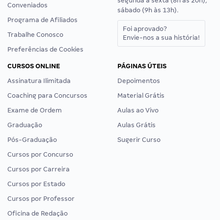
segunda a sexta (8h às 20h),
Conveniados
sábado (9h às 13h).
Programa de Afiliados
Foi aprovado?
Trabalhe Conosco
Envie-nos a sua história!
Preferências de Cookies
CURSOS ONLINE
PÁGINAS ÚTEIS
Assinatura Ilimitada
Depoimentos
Coaching para Concursos
Material Grátis
Exame de Ordem
Aulas ao Vivo
Graduação
Aulas Grátis
Pós-Graduação
Sugerir Curso
Cursos por Concurso
Cursos por Carreira
Cursos por Estado
Cursos por Professor
Oficina de Redação