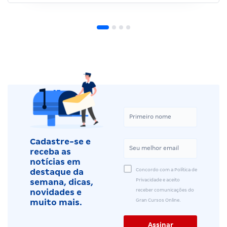
Cadastre-se e
receba as
notícias em
Concordo com a Política de
destaque da
Privacidade e aceito
semana, dicas,
receber comunicações do
novidades e
Gran Cursos Online.
muito mais.