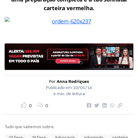
carteira vermelha.
Por
Anna Rodrigues
Publicado em
10/05/16
6 min. de leitura
0
0
Tudo que sabemos sobre:
1ª fase
2ª fase
Advocacia
advogado
carteira