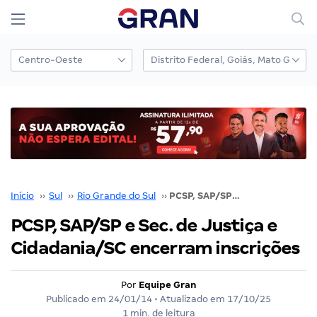
Início
››
Sul
››
Rio Grande do Sul
››
PCSP, SAP/SP e Sec. de Justiça e Cidadania/SC encerram inscrições
PCSP, SAP/SP e Sec. de Justiça e
Cidadania/SC encerram inscrições
Por
Equipe Gran
Publicado em
24/01/14
• Atualizado em
17/10/25
1 min. de leitura