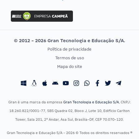
Concurso Nacional Unificado
FGV
Concurso Ibama
Idecan
Concurso MPU
Selecon
Editais publicados
Uniase
© 2012 - 2026 Gran Tecnologia e Educação S/A.
Vunesp
Política de privacidade
CONCURSOS POR PROFISSÃO
EXAME DE ORDEM
Termos de uso
Concursos Administrativos
OAB
Mapa do site
Concursos Educação
Prova OAB
Concursos Fiscais
Calendário OAB
Concursos Jurídicos
Questões OAB
Concursos Militares
Recursos OAB
Gran é uma marca da empresa
Gran Tecnologia e Educação S/A
, CNPJ:
Concursos Policiais
Exame de Ordem
18.260.822/0001-77, SBS Quadra 02, Bloco J, Lote 10, Edifício Carlton
Concursos Saúde
Tower, Sala 201, 2º Andar, Asa Sul, Brasília-DF, CEP 70.070-120.
Concursos Tribunais
Gran Tecnologia e Educação S/A - 2026 © Todos os direitos reservados ®
Residência Multiprofissional