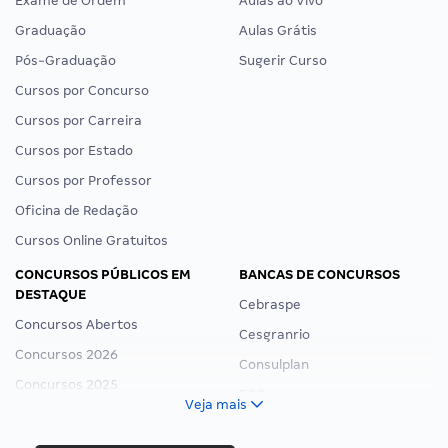
Exame de Ordem
Aulas ao Vivo
Graduação
Aulas Grátis
Pós-Graduação
Sugerir Curso
Cursos por Concurso
Cursos por Carreira
Cursos por Estado
Cursos por Professor
Oficina de Redação
Cursos Online Gratuitos
CONCURSOS PÚBLICOS EM
BANCAS DE CONCURSOS
DESTAQUE
Cebraspe
Concursos Abertos
Cesgranrio
Concursos 2026
Consulplan
Concursos 2025
FCC
Veja mais
Concurso Nacional Unificado
FGV
Concurso Ibama