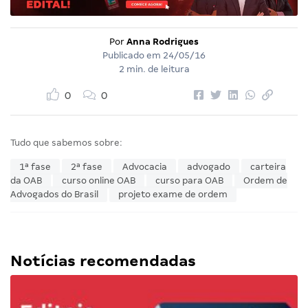
Por
Anna Rodrigues
Publicado em
24/05/16
2 min. de leitura
0
0
Tudo que sabemos sobre:
1ª fase
2ª fase
Advocacia
advogado
carteira
da OAB
curso online OAB
curso para OAB
Ordem de
Advogados do Brasil
projeto exame de ordem
Notícias recomendadas