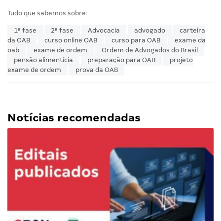
Tudo que sabemos sobre:
1ª fase
2ª fase
Advocacia
advogado
carteira
da OAB
curso online OAB
curso para OAB
exame da
oab
exame de ordem
Ordem de Advogados do Brasil
pensão alimentícia
preparação para OAB
projeto
exame de ordem
prova da OAB
Notícias recomendadas