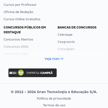
Cursos por Professor
Oficina de Redação
Cursos Online Gratuitos
CONCURSOS PÚBLICOS EM
BANCAS DE CONCURSOS
DESTAQUE
Cebraspe
Concursos Abertos
Cesgranrio
Concursos 2026
Consulplan
Concursos 2025
FCC
Veja mais
Concurso Nacional Unificado
FGV
Concurso Ibama
Idecan
Concurso MPU
Selecon
Editais publicados
Uniase
© 2012 - 2026 Gran Tecnologia e Educação S/A.
Vunesp
Política de privacidade
CONCURSOS POR PROFISSÃO
EXAME DE ORDEM
Termos de uso
Concursos Administrativos
OAB