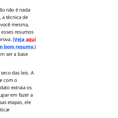
ão não é nada
 a técnica de
e você mesma,
, esses resumos
rova. (
Veja
aqui
 um bom resumo
.
)
m ser a base
seco das leis. A
nte com o
dato extraia os
upar em fazer a
as etapas, ele
ticar