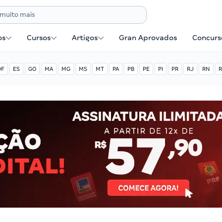
os
Cursos
Artigos
Gran Aprovados
Concurse
DF
ES
GO
MA
MG
MS
MT
PA
PB
PE
PI
PR
RJ
RN
R