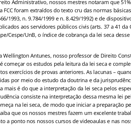
reito Administrativo, nossos mestres notaram que 51%
a FCC foram extraídos do texto cru das normas básicas 
666/1993, n. 9.784/1999 e n. 8.429/1992) e de dispositiv
plicados aos servidores públicos civis (arts. 37 a 41 da
pe/Cespe/UnB, o índice de cobrança da lei seca desse
a Wellington Antunes, nosso professor de Direito Const
 começar os estudos pela leitura da lei seca e compl
os exercícios de provas anteriores. As lacunas – quan
idas por meio do estudo da doutrina e da jurisprudênci
 mais é do que a interpretação da lei seca pelos espec
rudência consiste na interpretação dessa mesma lei pe
eça na lei seca, de modo que iniciar a preparação pela
 saiba que os nossos mestres fazem um excelente trab
nto a ponto nos nossos cursos de videoaulas e nas no