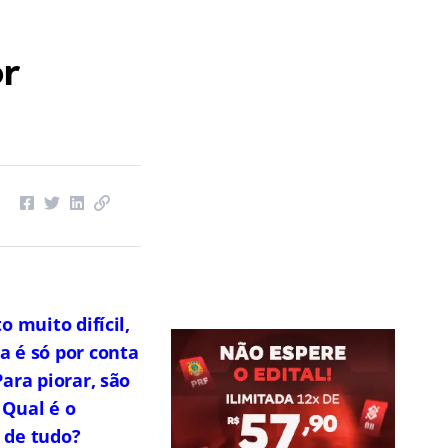
or
 muito difícil,
 é só por conta
ara piorar, são
 Qual é o
 de tudo?