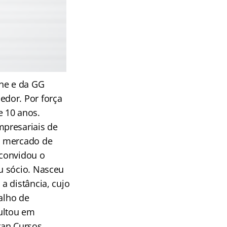
ine e da GG
edor. Por força
e 10 anos.
mpresariais de
o mercado de
 convidou o
u sócio. Nasceu
a distância, cujo
alho de
sultou em
ran Cursos