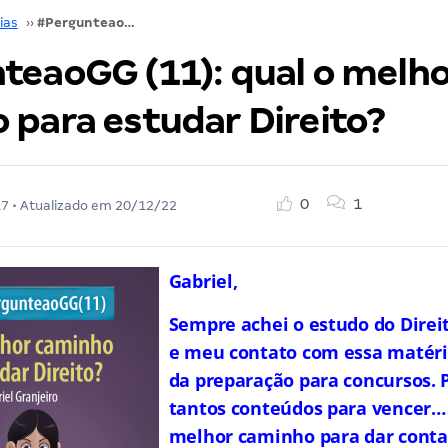
ias
››
#PergunteaoGG (11): qual o melhor caminho para estudar Direito?
teaoGG (11): qual o melh
 para estudar Direito?
0
1
17
• Atualizado em
20/12/22
Gabriel,
Sempre achei o estudo do Direito
e meu contato com essa matéria
da preparação para concursos. P
tantos conteúdos para vencer…
melhor caminho para dar conta