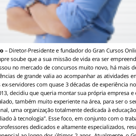
ro
– Diretor-Presidente e fundador do Gran Cursos Onl
pre soube que a sua missão de vida era ser empreend
essou no mercado de concursos muito novo, há mais d
ncias de grande valia ao acompanhar as atividades e
 ex-servidores com quase 3 décadas de experiência n
13, decidiu que queria montar sua própria empresa e
lado, também muito experiente na área, para ser o se
onal, uma organização totalmente dedicada à educação 
liado à tecnologia”. Esse foco, em conjunto com o trab
professores dedicados e altamente especializados, re
nencial ao longo dos últimos 2 anos. Atualmente, o G