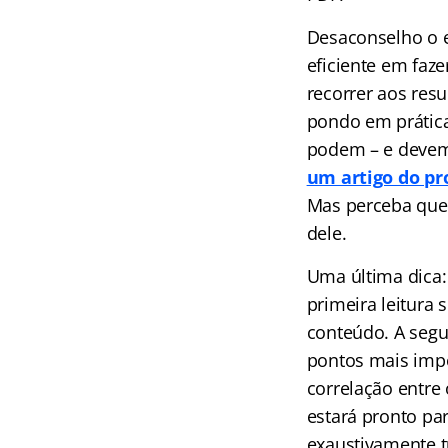
Desaconselho o 
eficiente em faze
recorrer aos res
pondo em prátic
podem – e devem 
um artigo do p
Mas perceba que
dele.
Uma última dica: 
primeira leitura 
conteúdo. A segu
pontos mais impo
correlação entre
estará pronto par
exaustivamente 