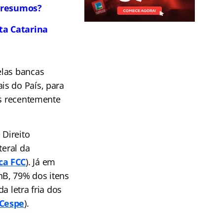
r resumos?
nta Catarina
elas bancas
is do País, para
os recentemente
Direito
teral da
ca FCC
). Já em
nB, 79% dos itens
a letra fria dos
 Cespe
).