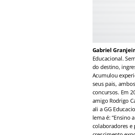
Gabriel Granjei
Educacional. Sem
do destino, ingr
Acumulou experiê
seus pais, ambos
concursos. Em 20
amigo Rodrigo Ca
ali a GG Educaci
lema é: “Ensino a
colaboradores e 
crescimento expo