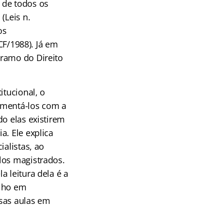
 de todos os
(Leis n.
os
 CF/1988). Já em
 ramo do Direito
itucional, o
ementá-los com a
do elas existirem
a. Ele explica
ialistas, ao
los magistrados.
 leitura dela é a
alho em
ssas aulas em