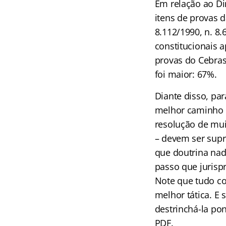
Em relação ao Di
itens de provas d
8.112/1990, n. 8.
constitucionais a
provas do Cebras
foi maior: 67%.
Diante disso, par
melhor caminho é
resolução de muit
– devem ser supr
que doutrina nada
passo que jurisp
Note que tudo com
melhor tática. E
destrinchá-la po
PDF.