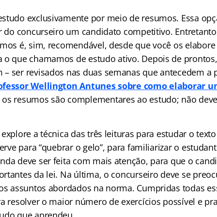
estudo exclusivamente por meio de resumos. Essa opç
r do concurseiro um candidato competitivo. Entretanto,
umos é, sim, recomendável, desde que você os elabor
a o que chamamos de estudo ativo. Depois de prontos
– ser revisados nas duas semanas que antecedem a p
rofessor Wellington Antunes sobre como elaborar
 os resumos são complementares ao estudo; não deve
explore a técnica das três leituras para estudar o texto 
serve para “quebrar o gelo”, para familiarizar o estuda
nda deve ser feita com mais atenção, para que o candi
rtantes da lei. Na última, o concurseiro deve se preoc
 os assuntos abordados na norma. Cumpridas todas ess
a resolver o maior número de exercícios possível e pra
tudo que aprendeu.