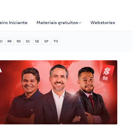
iro Iniciante
Materiais gratuitos
Webstories
O
RR
RS
SC
SE
SP
TO