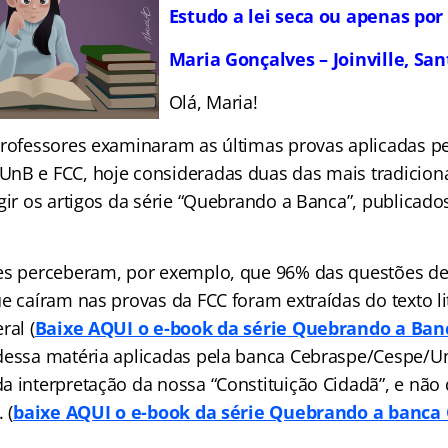
Estudo a lei seca ou apenas po
Maria Gonçalves – Joinville, Sa
Olá, Maria!
professores examinaram as últimas provas aplicadas p
nB e FCC, hoje consideradas duas das mais tradiciona
igir os artigos da série “Quebrando a Banca”, publicad
es perceberam, por exemplo, que 96% das questões de 
e caíram nas provas da FCC foram extraídas do texto li
ral (
Baixe AQUI o e-book da série Quebrando a Ban
dessa matéria aplicadas pela banca Cebraspe/Cespe/U
 interpretação da nossa “Constituição Cidadã”, e não d
 (
baixe AQUI o e-book da série Quebrando a banca