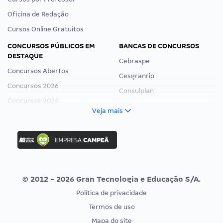
Oficina de Redação
Cursos Online Gratuitos
CONCURSOS PÚBLICOS EM
BANCAS DE CONCURSOS
DESTAQUE
Cebraspe
Concursos Abertos
Cesgranrio
Concursos 2026
Consulplan
Concursos 2025
FCC
Veja mais
Concurso Nacional Unificado
FGV
Concurso Ibama
Idecan
Concurso MPU
Selecon
Editais publicados
Uniase
© 2012 - 2026 Gran Tecnologia e Educação S/A.
Vunesp
Política de privacidade
CONCURSOS POR PROFISSÃO
EXAME DE ORDEM
Termos de uso
Concursos Administrativos
OAB
Mapa do site