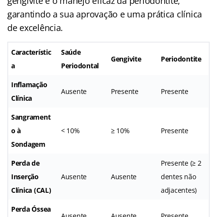
gengivite e o manejo eficaz da periodontite,
garantindo a sua aprovação e uma prática clínica
de excelência.
Característic
Saúde
Gengivite
Periodontite
a
Periodontal
Inflamação
Ausente
Presente
Presente
Clínica
Sangrament
o à
< 10%
≥ 10%
Presente
Sondagem
Perda de
Presente (≥ 2
Inserção
Ausente
Ausente
dentes não
Clínica (CAL)
adjacentes)
Perda Óssea
Ausente
Ausente
Presente