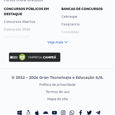
Cursos Online Gratuitos
CONCURSOS PÚBLICOS EM
BANCAS DE CONCURSOS
DESTAQUE
Cebraspe
Concursos Abertos
Cesgranrio
Concursos 2026
Consulplan
Concursos 2025
FCC
Veja mais
Concurso Nacional Unificado
FGV
Concurso Ibama
Idecan
Concurso MPU
Selecon
Editais publicados
Uniase
© 2012 - 2026 Gran Tecnologia e Educação S/A.
Vunesp
Política de privacidade
CONCURSOS POR PROFISSÃO
EXAME DE ORDEM
Termos de uso
Concursos Administrativos
OAB
Mapa do site
Concursos Educação
Prova OAB
Concursos Fiscais
Calendário OAB