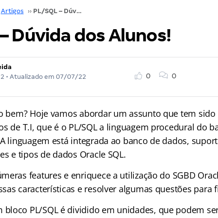
Artigos
››
PL/SQL – Dúvida dos Alunos!
– Dúvida dos Alunos!
eida
0
0
22
• Atualizado em
07/07/22
udo bem? Hoje vamos abordar um assunto que tem sid
os de T.I, que é o PL/SQL a linguagem procedural do 
 A linguagem está integrada ao banco de dados, supor
ões e tipos de dados Oracle SQL.
meras features e enriquece a utilização do SGBD Orac
sas características e resolver algumas questões para f
bloco PL/SQL é dividido em unidades, que podem ser 