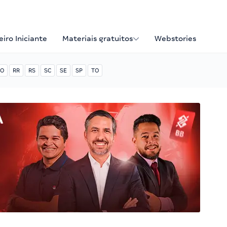
iro Iniciante
Materiais gratuitos
Webstories
O
RR
RS
SC
SE
SP
TO