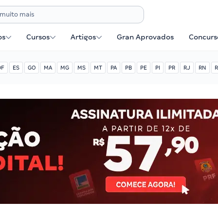
os
Cursos
Artigos
Gran Aprovados
Concurse
DF
ES
GO
MA
MG
MS
MT
PA
PB
PE
PI
PR
RJ
RN
R