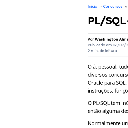
Início
››
Concursos
››
PL/SQL 
Por
Washington Alm
Publicado em
06/07/
2 min. de leitura
Olá, pessoal, t
diversos concurs
Oracle para SQL.
instruções, funç
O PL/SQL tem inú
então alguma des
Normalmente um 