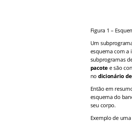
Figura 1 – Esqu
Um subprograma 
esquema com a 
subprogramas de
pacote
e são con
no
dicionário d
Então em resumo
esquema do banc
seu corpo.
Exemplo de uma P