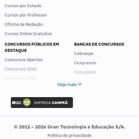
Cursos por Estado
Cursos por Professor
Oficina de Redação
Cursos Online Gratuitos
CONCURSOS PÚBLICOS EM
BANCAS DE CONCURSOS
DESTAQUE
Cebraspe
Concursos Abertos
Cesgranrio
Concursos 2026
Consulplan
Concursos 2025
FCC
Veja mais
Concurso Nacional Unificado
FGV
Concurso Ibama
Idecan
Concurso MPU
Selecon
Editais publicados
Uniase
© 2012 - 2026 Gran Tecnologia e Educação S/A.
Vunesp
Política de privacidade
CONCURSOS POR PROFISSÃO
EXAME DE ORDEM