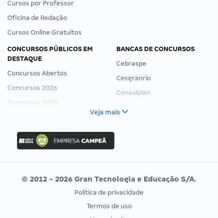
Cursos por Professor
Oficina de Redação
Cursos Online Gratuitos
CONCURSOS PÚBLICOS EM
BANCAS DE CONCURSOS
DESTAQUE
Cebraspe
Concursos Abertos
Cesgranrio
Concursos 2026
Consulplan
Concursos 2025
FCC
Veja mais
Concurso Nacional Unificado
FGV
Concurso Ibama
Idecan
Concurso MPU
Selecon
Editais publicados
Uniase
© 2012 - 2026 Gran Tecnologia e Educação S/A.
Vunesp
Política de privacidade
CONCURSOS POR PROFISSÃO
EXAME DE ORDEM
Termos de uso
Concursos Administrativos
OAB