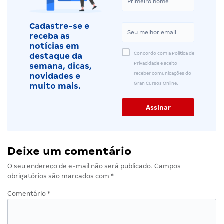
Cadastre-se e
receba as
notícias em
Concordo com a Política de
destaque da
Privacidade e aceito
semana, dicas,
receber comunicações do
novidades e
Gran Cursos Online.
muito mais.
Deixe um comentário
O seu endereço de e-mail não será publicado.
Campos
obrigatórios são marcados com
*
Comentário
*