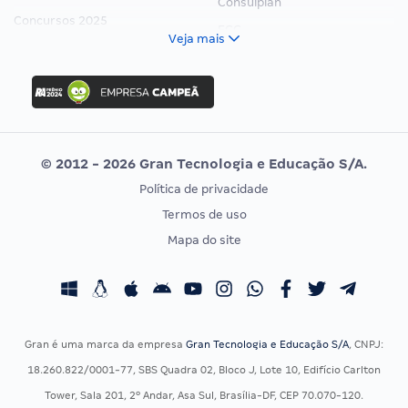
Consulplan
Concursos 2025
FCC
Veja mais
Concurso Nacional Unificado
FGV
Concurso Ibama
Idecan
Concurso MPU
Selecon
Editais publicados
Uniase
© 2012 - 2026 Gran Tecnologia e Educação S/A.
Vunesp
Política de privacidade
CONCURSOS POR PROFISSÃO
EXAME DE ORDEM
Termos de uso
Concursos Administrativos
OAB
Mapa do site
Concursos Educação
Prova OAB
Concursos Fiscais
Calendário OAB
Concursos Jurídicos
Questões OAB
Concursos Militares
Recursos OAB
Gran é uma marca da empresa
Gran Tecnologia e Educação S/A
, CNPJ:
Concursos Policiais
Exame de Ordem
18.260.822/0001-77, SBS Quadra 02, Bloco J, Lote 10, Edifício Carlton
Concursos Saúde
Tower, Sala 201, 2º Andar, Asa Sul, Brasília-DF, CEP 70.070-120.