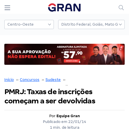
Início
››
Concursos
››
Sudeste
››
Rio de Janeiro
››
PMRJ: Taxas de inscrições começam a ser devolvidas
PMRJ: Taxas de inscrições
começam a ser devolvidas
Por
Equipe Gran
Publicado em
22/01/14
1 min. de leitura