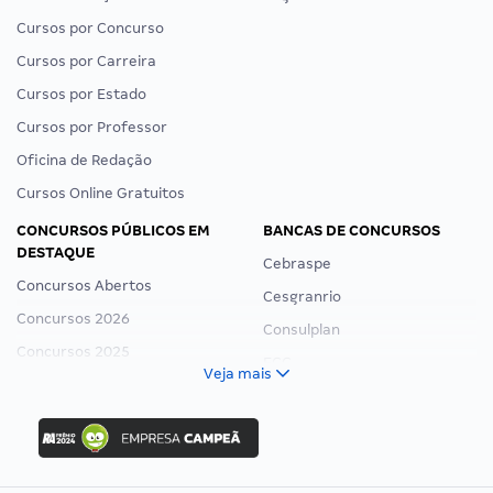
Cursos por Concurso
Cursos por Carreira
Cursos por Estado
Cursos por Professor
Oficina de Redação
Cursos Online Gratuitos
CONCURSOS PÚBLICOS EM
BANCAS DE CONCURSOS
DESTAQUE
Cebraspe
Concursos Abertos
Cesgranrio
Concursos 2026
Consulplan
Concursos 2025
FCC
Veja mais
Concurso Nacional Unificado
FGV
Concurso Ibama
Idecan
Concurso MPU
Selecon
Editais publicados