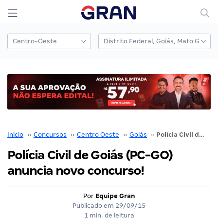
Início
››
Concursos
››
Centro Oeste
››
Goiás
››
Polícia Civil de Goiás (PC-GO) anuncia novo concurso!
Polícia Civil de Goiás (PC-GO)
anuncia novo concurso!
Por
Equipe Gran
Publicado em
29/09/15
1 min. de leitura