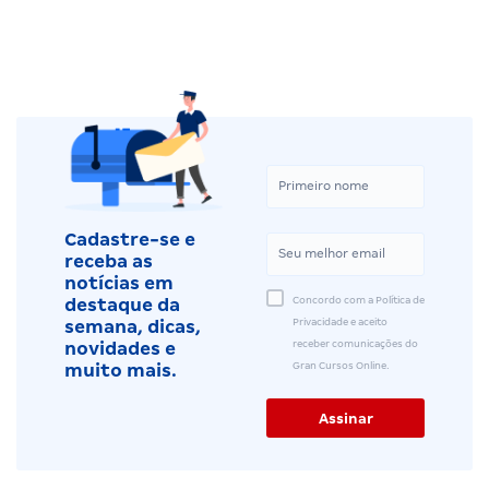
Cadastre-se e
receba as
notícias em
Concordo com a Política de
destaque da
Privacidade e aceito
semana, dicas,
receber comunicações do
novidades e
Gran Cursos Online.
muito mais.