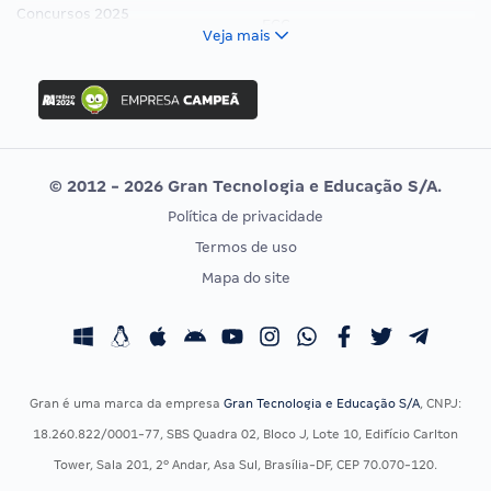
Concursos 2025
FCC
Veja mais
Concurso Nacional Unificado
FGV
Concurso Ibama
Idecan
Concurso MPU
Selecon
Editais publicados
Uniase
© 2012 - 2026 Gran Tecnologia e Educação S/A.
Vunesp
Política de privacidade
CONCURSOS POR PROFISSÃO
EXAME DE ORDEM
Termos de uso
Concursos Administrativos
OAB
Mapa do site
Concursos Educação
Prova OAB
Concursos Fiscais
Calendário OAB
Concursos Jurídicos
Questões OAB
Concursos Militares
Recursos OAB
Gran é uma marca da empresa
Gran Tecnologia e Educação S/A
, CNPJ:
Concursos Policiais
Exame de Ordem
18.260.822/0001-77, SBS Quadra 02, Bloco J, Lote 10, Edifício Carlton
Concursos Saúde
Tower, Sala 201, 2º Andar, Asa Sul, Brasília-DF, CEP 70.070-120.
Concursos Tribunais