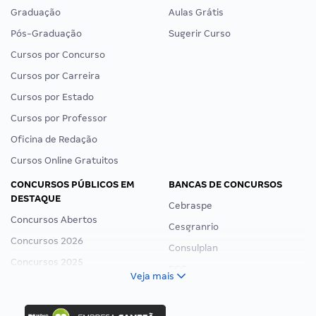
Graduação
Aulas Grátis
Pós-Graduação
Sugerir Curso
Cursos por Concurso
Cursos por Carreira
Cursos por Estado
Cursos por Professor
Oficina de Redação
Cursos Online Gratuitos
CONCURSOS PÚBLICOS EM
BANCAS DE CONCURSOS
DESTAQUE
Cebraspe
Concursos Abertos
Cesgranrio
Concursos 2026
Consulplan
Concursos 2025
FCC
Veja mais
Concurso Nacional Unificado
FGV
Concurso Ibama
Idecan