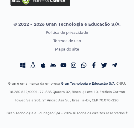
Concurso MPU
Selecon
Editais publicados
Uniase
© 2012 - 2026 Gran Tecnologia e Educação S/A.
Vunesp
Política de privacidade
CONCURSOS POR PROFISSÃO
EXAME DE ORDEM
Termos de uso
Concursos Administrativos
OAB
Mapa do site
Concursos Educação
Prova OAB
Concursos Fiscais
Calendário OAB
Concursos Jurídicos
Questões OAB
Concursos Militares
Recursos OAB
Gran é uma marca da empresa
Gran Tecnologia e Educação S/A
, CNPJ:
Concursos Policiais
Exame de Ordem
18.260.822/0001-77, SBS Quadra 02, Bloco J, Lote 10, Edifício Carlton
Concursos Saúde
Tower, Sala 201, 2º Andar, Asa Sul, Brasília-DF, CEP 70.070-120.
Concursos Tribunais
Gran Tecnologia e Educação S/A - 2026 © Todos os direitos reservados ®
Residência Multiprofissional