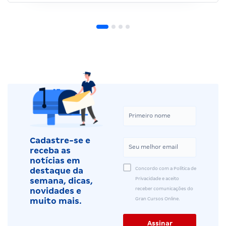
Cadastre-se e
receba as
notícias em
Concordo com a Política de
destaque da
Privacidade e aceito
semana, dicas,
receber comunicações do
novidades e
Gran Cursos Online.
muito mais.