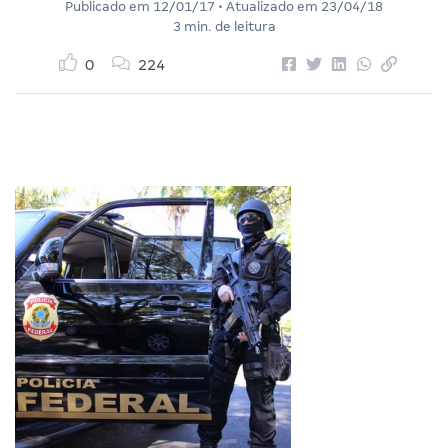
Publicado em
12/01/17
• Atualizado em
23/04/18
3 min. de leitura
0
224