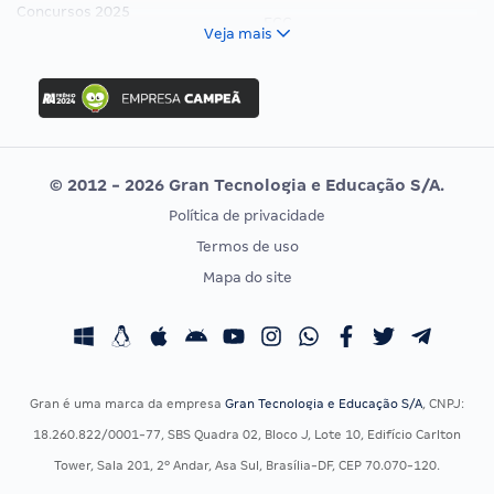
Concursos 2025
FCC
Veja mais
Concurso Nacional Unificado
FGV
Concurso Ibama
Idecan
Concurso MPU
Selecon
Editais publicados
Uniase
© 2012 - 2026 Gran Tecnologia e Educação S/A.
Vunesp
Política de privacidade
CONCURSOS POR PROFISSÃO
EXAME DE ORDEM
Termos de uso
Concursos Administrativos
OAB
Mapa do site
Concursos Educação
Prova OAB
Concursos Fiscais
Calendário OAB
Concursos Jurídicos
Questões OAB
Concursos Militares
Recursos OAB
Gran é uma marca da empresa
Gran Tecnologia e Educação S/A
, CNPJ:
Concursos Policiais
Exame de Ordem
18.260.822/0001-77, SBS Quadra 02, Bloco J, Lote 10, Edifício Carlton
Concursos Saúde
Tower, Sala 201, 2º Andar, Asa Sul, Brasília-DF, CEP 70.070-120.
Concursos Tribunais