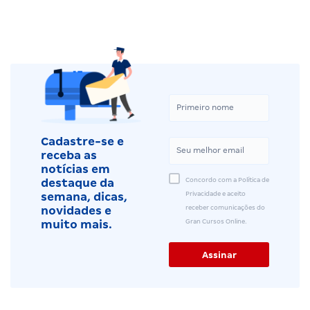
Cadastre-se e
receba as
notícias em
Concordo com a Política de
destaque da
Privacidade e aceito
semana, dicas,
receber comunicações do
novidades e
Gran Cursos Online.
muito mais.