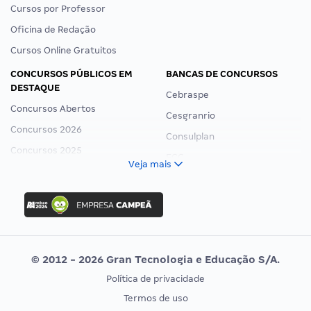
Cursos por Professor
Oficina de Redação
Cursos Online Gratuitos
CONCURSOS PÚBLICOS EM
BANCAS DE CONCURSOS
DESTAQUE
Cebraspe
Concursos Abertos
Cesgranrio
Concursos 2026
Consulplan
Concursos 2025
FCC
Veja mais
Concurso Nacional Unificado
FGV
Concurso Ibama
Idecan
Concurso MPU
Selecon
Editais publicados
Uniase
© 2012 - 2026 Gran Tecnologia e Educação S/A.
Vunesp
Política de privacidade
CONCURSOS POR PROFISSÃO
EXAME DE ORDEM
Termos de uso
Concursos Administrativos
OAB