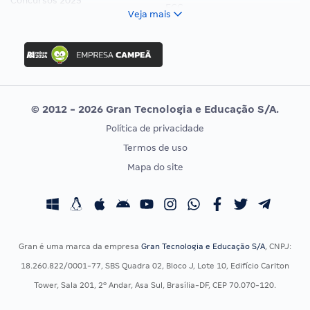
Concursos 2025
FCC
Veja mais
Concurso Nacional Unificado
FGV
Concurso Ibama
Idecan
Concurso MPU
Selecon
Editais publicados
Uniase
© 2012 - 2026 Gran Tecnologia e Educação S/A.
Vunesp
Política de privacidade
CONCURSOS POR PROFISSÃO
EXAME DE ORDEM
Termos de uso
Concursos Administrativos
OAB
Mapa do site
Concursos Educação
Prova OAB
Concursos Fiscais
Calendário OAB
Concursos Jurídicos
Questões OAB
Concursos Militares
Recursos OAB
Gran é uma marca da empresa
Gran Tecnologia e Educação S/A
, CNPJ:
Concursos Policiais
Exame de Ordem
18.260.822/0001-77, SBS Quadra 02, Bloco J, Lote 10, Edifício Carlton
Concursos Saúde
Tower, Sala 201, 2º Andar, Asa Sul, Brasília-DF, CEP 70.070-120.
Concursos Tribunais