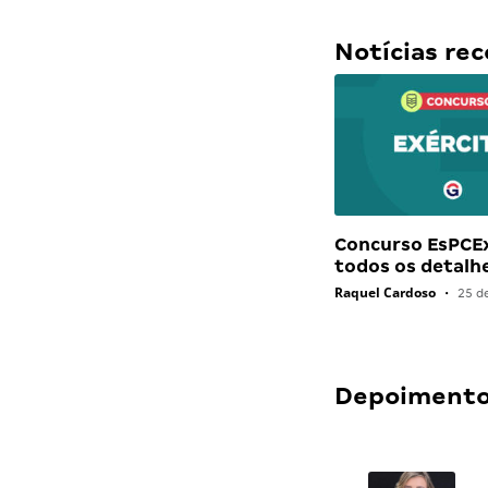
Notícias r
Concurso EsPCEx
todos os detalh
Raquel Cardoso
•
25 d
Depoimentos