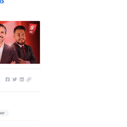
IS
por