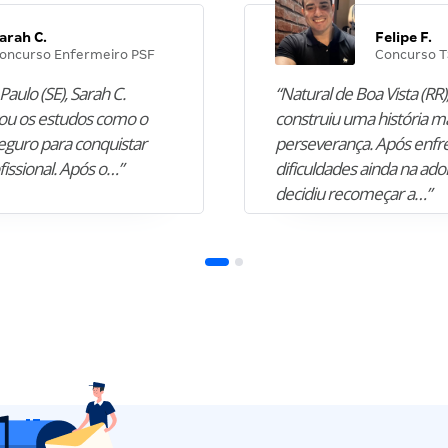
arah C.
Felipe F.
oncurso Enfermeiro PSF
Concurso T
Paulo (SE), Sarah C.
“Natural de Boa Vista (RR),
u os estudos como o
construiu uma história m
guro para conquistar
perseverança. Após enfr
fissional. Após o…”
dificuldades ainda na ado
decidiu recomeçar a…”