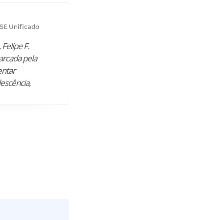
Diana M.
SE Unificado
Concurso SEPLAG CE
 Felipe F.
“Natural de Juazeiro do Norte (CE),
arcada pela
M. encontrou nos estudos o cami
entar
para construir uma nova fase da vi
lescência,
profissional. Após…”