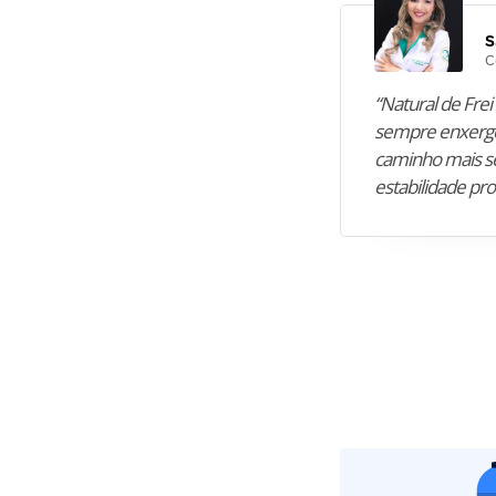
S
C
“Natural de Frei 
sempre enxergo
caminho mais se
estabilidade pro