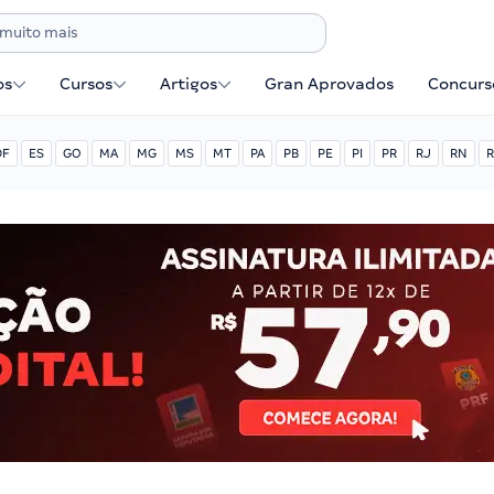
os
Cursos
Artigos
Gran Aprovados
Concurse
DF
ES
GO
MA
MG
MS
MT
PA
PB
PE
PI
PR
RJ
RN
R