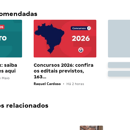
ecomendadas
: saiba
Concursos 2026: confira
es aqui
os editais previstos,
163…
e Maio
Raquel Cardoso
•
Há 2 horas
 relacionados