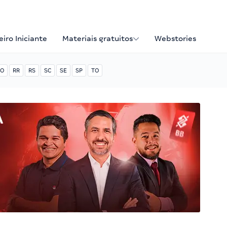
iro Iniciante
Materiais gratuitos
Webstories
O
RR
RS
SC
SE
SP
TO