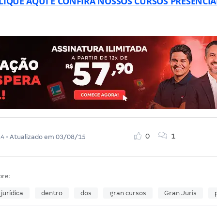
LIQUE AQUI E CONFIRA NOSSOS CURSOS PRESENCIA
0
1
14
• Atualizado em
03/08/15
bre:
 jurídica
dentro
dos
gran cursos
Gran Juris