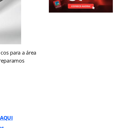
icos para a área
 preparamos
 AQUI