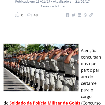
Publicado em
15/01/17
• Atualizado em
21/02/17
1 min. de leitura
0
48
Atenção
concursan
dos que
participar
am do
certame
para o
cargo
de
Soldado da Polícia Militar de Goiás
(Concurso