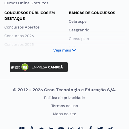
Cursos Online Gratuitos
CONCURSOS PÚBLICOS EM
BANCAS DE CONCURSOS
DESTAQUE
Cebraspe
Concursos Abertos
Cesgranrio
Concursos 2026
Consulplan
Concursos 2025
FCC
Veja mais
Concurso Nacional Unificado
FGV
Concurso Ibama
Idecan
Concurso MPU
Selecon
Editais publicados
Uniase
© 2012 - 2026 Gran Tecnologia e Educação S/A.
Vunesp
Política de privacidade
CONCURSOS POR PROFISSÃO
EXAME DE ORDEM
Termos de uso
Concursos Administrativos
OAB
Mapa do site
Concursos Educação
Prova OAB
Concursos Fiscais
Calendário OAB