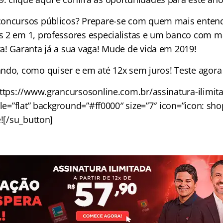
concursos públicos? Prepare-se com quem mais entend
 2 em 1, professores especialistas e um banco com m
a! Garanta já a sua vaga! Mude de vida em 2019!
ndo, como quiser e em até 12x sem juros! Teste agora 
https://www.grancursosonline.com.br/assinatura-ilimit
yle=”flat” background=”#ff0000″ size=”7″ icon=”icon: sh
e![/su_button]