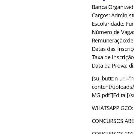
Banca Organizad
Cargos: Administ
Escolaridade: F
Número de Vagas
Remuneração:de R
Datas das Inscri
Taxa de Inscrição
Data da Prova: d
[su_button url=”h
content/uploads
MG.pdf”]Edital[/
WHATSAPP GCO: re
CONCURSOS ABERTO
CONCURSOS 2019: 