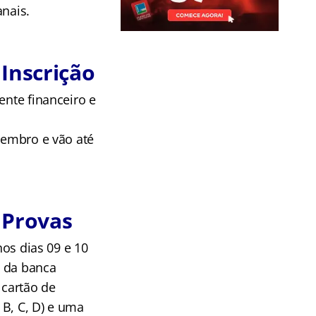
anais.
Inscrição
ente financeiro e
etembro e vão até
 Provas
nos dias 09 e 10
e da banca
 cartão de
 B, C, D) e uma