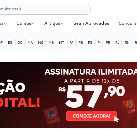
os
Cursos
Artigos
Gran Aprovados
Concurse
DF
ES
GO
MA
MG
MS
MT
PA
PB
PE
PI
PR
RJ
RN
R