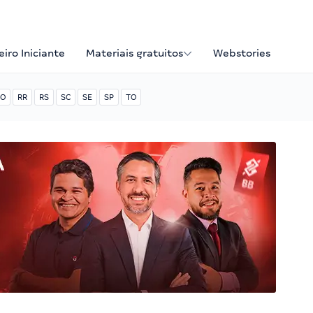
iro Iniciante
Materiais gratuitos
Webstories
O
RR
RS
SC
SE
SP
TO