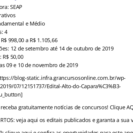
ora: SEAP
rativos
undamental e Médio
: 4
$ 998,00 a R$ 1.105,66
ções: 12 de setembro até 14 de outubro de 2019
: R$ 50,00
ias 09 e 10 de novembro de 2019
ttps://blog-static.infra.grancursosonline.com.br/wp-
/2019/07/12151737/Edital-Alto-do-Capara%C3%B3-
su_button]
ceba gratuitamente notícias de concursos! Clique AQ
S: veja aqui os editais publicados e garanta a sua 
clique aqui e confira as oportunidades para este ano