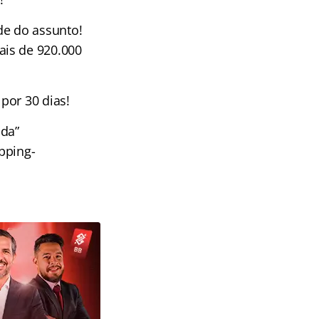
e do assunto!
ais de 920.000
por 30 dias!
ada”
opping-