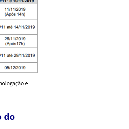
omologação e
o do