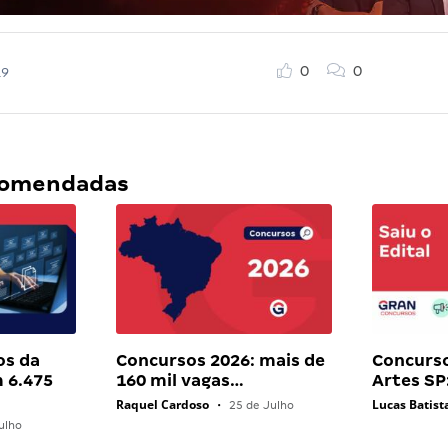
0
0
19
ecomendadas
os da
Concursos 2026: mais de
Concurs
 6.475
160 mil vagas…
Artes SP
Raquel Cardoso
Lucas Batist
•
25 de Julho
ulho