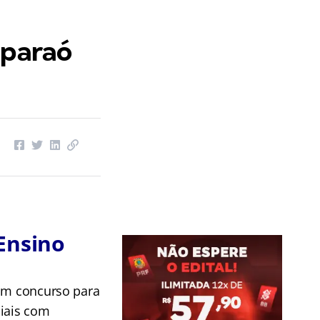
aparaó
Ensino
 um concurso para
ciais com