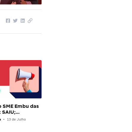
o SME Embu das
: SAIU;…
a
•
13 de Julho